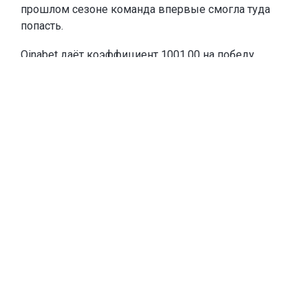
прошлом сезоне команда впервые смогла туда
попасть.
Oinabet
даёт коэффициент 1001.00 на победу
«Кайрата» в Лиге чемпионов и
предлагает новым
игрокам
фрибеты до 20 000 тенге
. Чтобы забрать
эту сумму, каждое из первых двух пополнений
счёта должны быть от 10 000 тенге. Если игрок
пополнится на меньшую сумму, тоже получит
фрибет, равный сумме пополнения.
Тогда «Кайрат» выбил из квалификации
шотландский «Селтик» – один из самых
титулованных клубов Европы и постоянного
участника основного этапа Лиги чемпионов. В
общем этапе алматинцы не одержали ни одной
победы, но показали, что способны на равных
играть даже с такими командами, как «Интер».