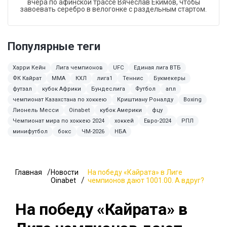
вчера по афинской трассе Вячеслав Екимов, чтобы
завоевать серебро в велогонке с раздельным стартом.
Популярные теги
Харри Кейн
Лига чемпионов
UFC
Единая лига ВТБ
ФК Кайрат
ММА
КХЛ
лига1
Теннис
Букмекеры
футзал
кубок Африки
Бундеслига
Футбол
апл
чемпионат Казахстана по хоккею
Криштиану Роналду
Boxing
Лионель Месси
Oinabet
кубок Америки
фцу
Чемпионат мира по хоккею 2024
хоккей
Евро-2024
РПЛ
минифутбол
бокс
ЧМ-2026
НБА
Главная
Новости
На победу «Кайрата» в Лиге
Oinabet
чемпионов дают 1001.00. А вдруг?
На победу «Кайрата» в