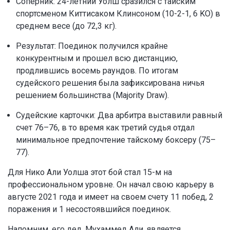
Соперник: 24-летний Уолш сразился с тайским
спортсменом Киттисаком Клинсоном (10-2-1, 6 KO) в
среднем весе (до 72,3 кг).
Результат: Поединок получился крайне
конкурентным и прошел всю дистанцию,
продлившись восемь раундов. По итогам
судейского решения была зафиксирована ничья
решением большинства (Majority Draw).
Судейские карточки: Два арбитра выставили равный
счет 76–76, в то время как третий судья отдал
минимальное предпочтение тайскому боксеру (75–
77).
Для Нико Али Уолша этот бой стал 15-м на
профессиональном уровне. Он начал свою карьеру в
августе 2021 года и имеет на своем счету 11 побед, 2
поражения и 1 несостоявшийся поединок.
Напомним, его дед, Мухаммед Али, является