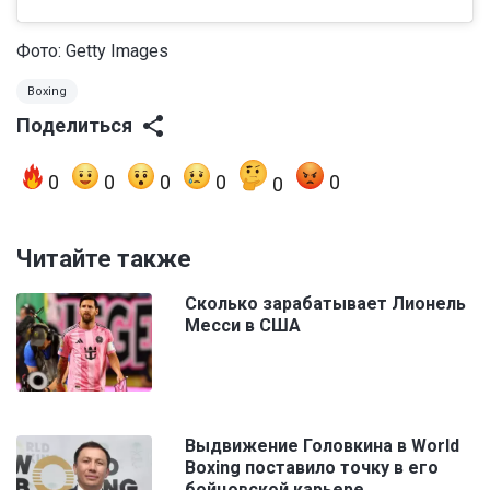
Фото: Getty Images
Boxing
Поделиться
0
0
0
0
0
0
Читайте также
Сколько зарабатывает Лионель
Месси в США
Выдвижение Головкина в World
Boxing поставило точку в его
бойцовской карьере