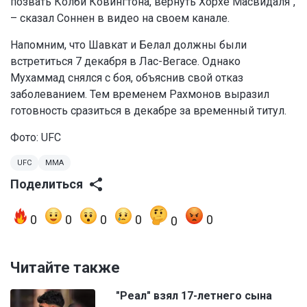
позвать Колби Ковингтона, вернуть Хорхе Масвидаля",
–
сказал Соннен в видео на своем канале
.
Напомним, что Шавкат и Белал должны были
встретиться 7 декабря в Лас-Вегасе. Однако
Мухаммад снялся с боя, объяснив свой отказ
заболеванием. Тем временем Рахмонов выразил
готовность сразиться в декабре за временный титул.
Фото: UFC
UFC
MMA
Поделиться
0
0
0
0
0
0
Читайте также
"Реал" взял 17-летнего сына