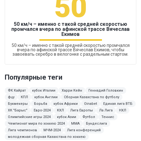
50
50 км/ч – именно с такой средней скоростью
промчался вчера по афинской трассе Вячеслав
Екимов
50 км/ч – именно с такой средней скоростью промчался
вчера по афинской трассе Вячеслав Екимов, чтобы
завоевать серебро в велогонке с раздельным стартом.
Популярные теги
ФК Кайрат
кубок Италии
Харри Кейн
Геннадий Головкин
фцу
КПЛ
кубок Англии
Сборная Казахстана по футболу
Букмекеры
Борьба
кубок Африки
Oinabet
Единая лига ВТБ
ХК "Барыс"
Евро-2024
КХЛ
Лига Европы
Ла Лига
НХЛ
Олимпийские игры 2024
кубок Азии
Футбол
Теннис
Чемпионат мира по хоккею 2024
MMA
Бундеслига
Лига чемпионов
МЧМ-2024
Лига конференций
молодежная сборная Казахстана по хоккею