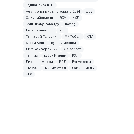
Единая лига ВТБ
Чемпионат мира по хоккею 2024
фцу
Олимпийские игры 2024
НХЛ
Криштиану Роналду
Boxing
Лига чемпионов
апл
Геннадий Головкин
ФК Тобол
КПЛ
Харри Кейн
кубок Америки
Лига конференций
ФК Кайрат
Теннис
кубок Италии
КХЛ
Лионель Месси
РПЛ
Букмекеры
ЧМ-2026
минифутбол
Ламин Ямаль
UFC