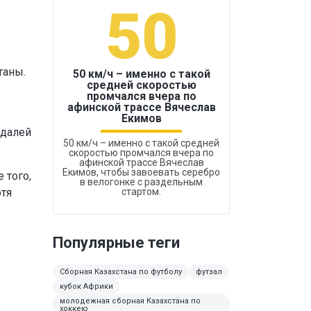
50
1
таны.
50 км/ч – именно с такой
средней скоростью
промчался вчера по
Бокс был узако
афинской трассе Вячеслав
Екимов
едалей
50 км/ч – именно с такой средней
скоростью промчался вчера по
афинской трассе Вячеслав
Екимов, чтобы завоевать серебро
 того,
в велогонке с раздельным
отя
стартом.
Популярные теги
Сборная Казахстана по футболу
футзал
кубок Африки
молодежная сборная Казахстана по
хоккею