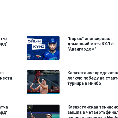
атча
"Барыс" анонсировал
ард"
домашний матч КХЛ с
"Авангардом"
ла
Казахстанке предсказа
енести
легкую победу на старт
турнира в Нинбо
атча
Казахстанская тенниси
ард"
вышла в четвертьфина
парного разряда в Нинб