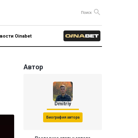
вости Oinabet
Автор
Dmitriy
Биография автора