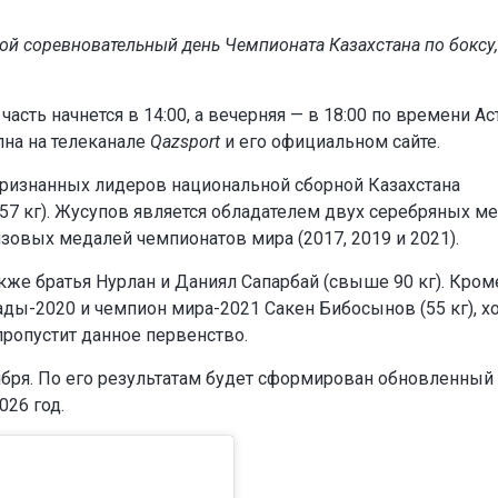
рой соревновательный день Чемпионата Казахстана по боксу,
часть начнется в 14:00, а вечерняя — в 18:00 по времени Ас
пна на телеканале
Qazsport
и его официальном сайте.
з признанных лидеров национальной сборной Казахстана
57 кг). Жусупов является обладателем двух серебряных м
нзовых медалей чемпионатов мира (2017, 2019 и 2021).
кже братья Нурлан и Даниял Сапарбай (свыше 90 кг). Кроме
ды-2020 и чемпион мира-2021 Сакен Бибосынов (55 кг), х
пропустит данное первенство.
ября. По его результатам будет сформирован обновленный
026 год.