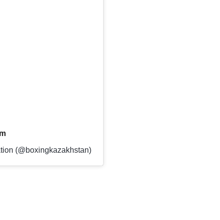
am
tion (@boxingkazakhstan)