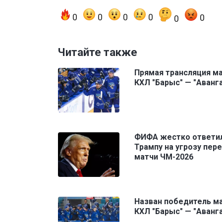
0
0
0
0
0
0
Читайте также
Прямая трансляция м
КХЛ "Барыс" — "Аванг
ФИФА жестко ответи
Трампу на угрозу пер
матчи ЧМ-2026
Назван победитель м
КХЛ "Барыс" — "Аванг