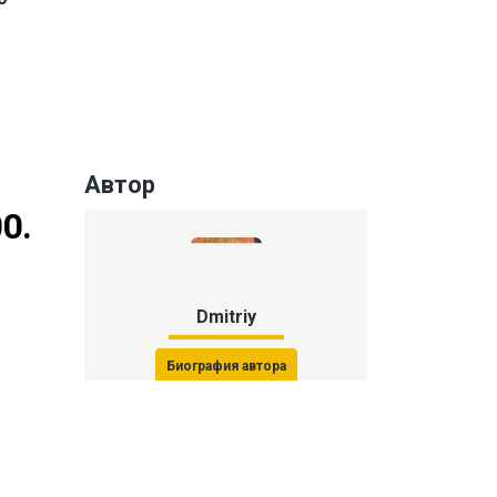
Автор
0.
Dmitriy
Биография автора
Последние статьи автора