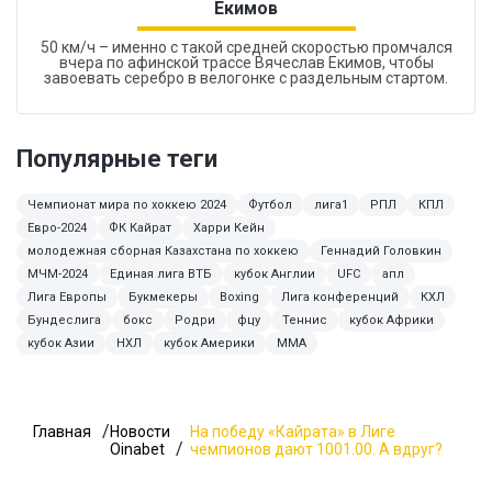
Екимов
50 км/ч – именно с такой средней скоростью промчался
вчера по афинской трассе Вячеслав Екимов, чтобы
завоевать серебро в велогонке с раздельным стартом.
Популярные теги
Чемпионат мира по хоккею 2024
Футбол
лига1
РПЛ
КПЛ
Евро-2024
ФК Кайрат
Харри Кейн
молодежная сборная Казахстана по хоккею
Геннадий Головкин
МЧМ-2024
Единая лига ВТБ
кубок Англии
UFC
апл
Лига Европы
Букмекеры
Boxing
Лига конференций
КХЛ
Бундеслига
бокс
Родри
фцу
Теннис
кубок Африки
кубок Азии
НХЛ
кубок Америки
ММА
Главная
Новости
На победу «Кайрата» в Лиге
Oinabet
чемпионов дают 1001.00. А вдруг?