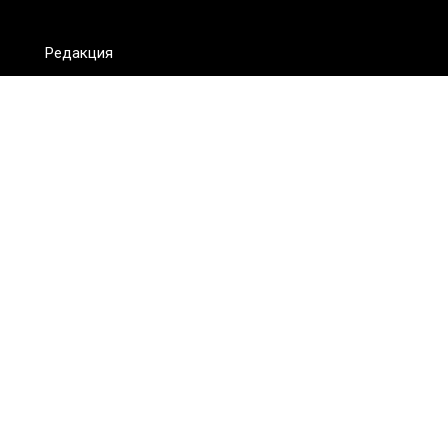
Редакция
FAQ
Обратная связь
Для СМИ
Пользовательское соглашение
Для лиц
старше 18 лет
Сетевое издание ON.KZ. Главный редактор: Алексей Тян.