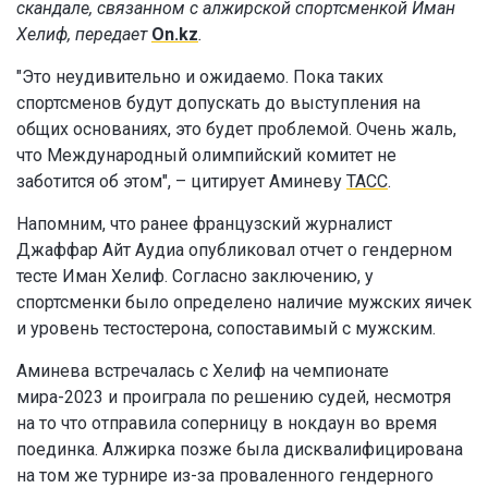
скандале, связанном с алжирской спортсменкой Иман
Хелиф, передает
On.kz
.
"Это неудивительно и ожидаемо. Пока таких
спортсменов будут допускать до выступления на
общих основаниях, это будет проблемой. Очень жаль,
что Международный олимпийский комитет не
заботится об этом", – цитирует Аминеву
ТАСС
.
Напомним, что ранее французский журналист
Джаффар Айт Аудиа опубликовал отчет о гендерном
тесте Иман Хелиф. Согласно заключению, у
спортсменки было определено наличие мужских яичек
и уровень тестостерона, сопоставимый с мужским.
Аминева встречалась с Хелиф на чемпионате
мира-2023 и проиграла по решению судей, несмотря
на то что отправила соперницу в нокдаун во время
поединка. Алжирка позже была дисквалифицирована
на том же турнире из-за проваленного гендерного