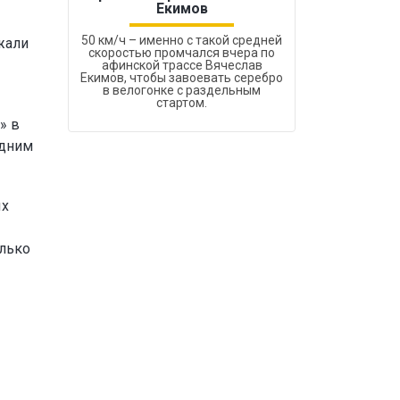
Екимов
50 км/ч – именно с такой средней
жали
скоростью промчался вчера по
афинской трассе Вячеслав
Екимов, чтобы завоевать серебро
в велогонке с раздельным
стартом.
» в
одним
ых
олько