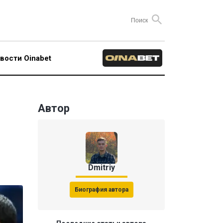
вости Oinabet
Автор
Dmitriy
Биография автора