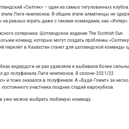
тландский «Селтик» – один из самых титулованных клубов
о этапа Лиги чемпионов. В общем этапе алматинцы не одер
ы на равных играть даже с такими командами, как «Интер».
сного соперника. Шотландское издание The Scottish Sun
восьми команд, которые могут создать проблемы «Селтику
ий перелёт в Казахстан станет для шотландской команды 
убках андердоги не раз удивляли и выбивали более сильн
л до полуфинала Лиги чемпионов. В сезоне-2021/22
» и тоже оказался в полуфинале. А «Будё-Глимт» за неск
в постоянного участника поздних стадий еврокубков.
ов уже можно выбрать любимую команду.