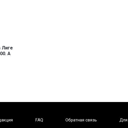
в Лиге
00. А
дакция
FAQ
Обратная связь
Для