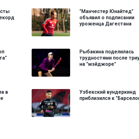
исты
"Манчестер Юнайтед"
рекорд
объявил о подписании
уроженца Дагестана
оп
Рыбакина поделилась
та"
трудностями после три
на "мэйджоре"
ла в
Узбекский вундеркинд
ле
приблизился к "Барсело