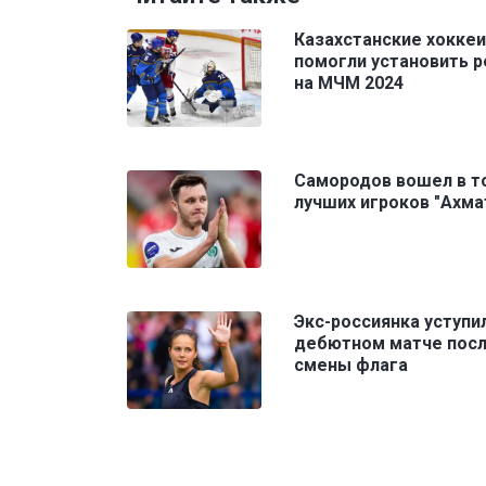
Казахстанские хокке
помогли установить 
на МЧМ 2024
Самородов вошел в т
лучших игроков "Ахма
Экс-россиянка уступи
дебютном матче пос
смены флага