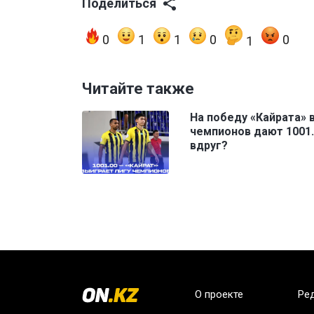
Поделиться
0
1
1
0
0
1
Читайте также
На победу «Кайрата» 
чемпионов дают 1001.
вдруг?
О проекте
Ре