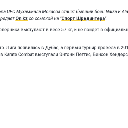
топа UFC Мухаммада Мокаева станет бывший боец Naiza и Al
передает
On.kz
со ссылкой на "
Спорт Шредингера
".
соперника выступают в весе 57 кг, и не пойдет в официаль
атэ. Лига появилась в Дубае, а первый турнир провела в 20
в Karate Combat выступали Энтони Петтис, Бенсон Хендерс