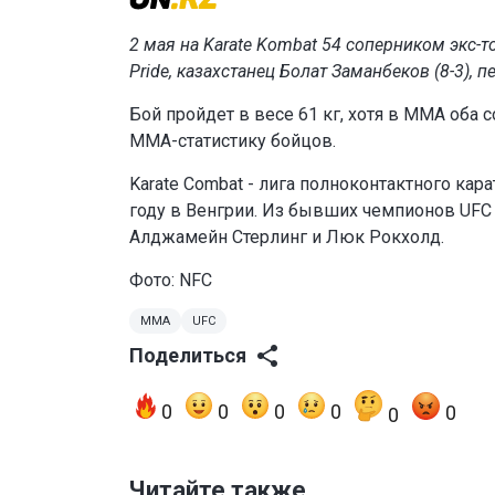
2 мая на Karate Kombat 54 соперником экс-
Pride, казахстанец Болат Заманбеков (8-3), 
Бой пройдет в весе 61 кг, хотя в ММА оба 
ММА-статистику бойцов.
Karate Combat - лига полноконтактного кар
году в Венгрии. Из бывших чемпионов UFC 
Алджамейн Стерлинг и Люк Рокхолд.
Фото: NFC
MMA
UFC
Поделиться
0
0
0
0
0
0
Читайте также