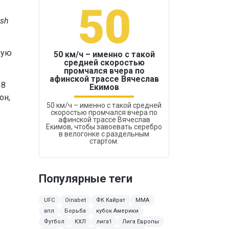
50
1
ash
ную
50 км/ч – именно с такой
средней скоростью
промчался вчера по
Бокс был узако
афинской трассе Вячеслав
18
Екимов
он,
50 км/ч – именно с такой средней
скоростью промчался вчера по
афинской трассе Вячеслав
Екимов, чтобы завоевать серебро
в велогонке с раздельным
стартом.
Популярные теги
UFC
Oinabet
ФК Кайрат
ММА
апл
Борьба
кубок Америки
Футбол
КХЛ
лига1
Лига Европы