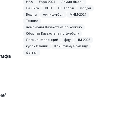
НБА
Евро-2024
Ламин Ямаль
Ла Лига
КПЛ
ФК Тобол
Родри
Boxing
минифутбол
МЧМ-2024
Теннис
чемпионат Казахстана по хоккею
Сборная Казахстана по футболу
Лига конференций
фцу
ЧМ-2026
кубок Италии
Криштиану Роналду
футзал
умфа
не"