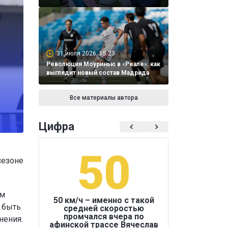
31 июля 2026, 15:23
Революция Моуринью в «Реале»: как
выглядит новый состав Мадрида
Все материалы автора
Цифра
50
1
сезоне
ам
50 км/ч – именно с такой
 быть
средней скоростью
промчался вчера по
нения.
Бокс был узако
афинской трассе Вячеслав