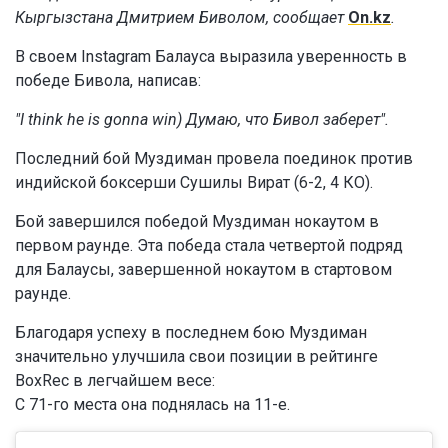
Кыргызстана Дмитрием Биволом, сообщает
On.kz
.
В своем Instagram Балауса выразила уверенность в
победе Бивола, написав:
"I think he is gonna win) Думаю, что Бивол заберет".
Последний бой Муздиман провела поединок против
индийской боксерши Сушилы Вират (6-2, 4 КО).
Бой завершился победой Муздиман нокаутом в
первом раунде. Эта победа стала четвертой подряд
для Балаусы, завершенной нокаутом в стартовом
раунде.
Благодаря успеху в последнем бою Муздиман
значительно улучшила свои позиции в рейтинге
BoxRec в легчайшем весе:
С 71-го места она поднялась на 11-е.