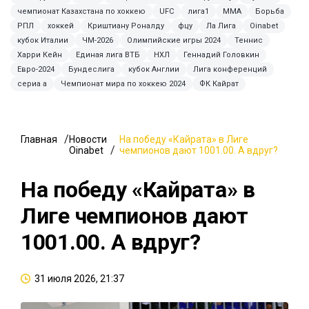
чемпионат Казахстана по хоккею
UFC
лига1
ММА
Борьба
РПЛ
хоккей
Криштиану Роналду
фцу
Ла Лига
Oinabet
кубок Италии
ЧМ-2026
Олимпийские игры 2024
Теннис
Харри Кейн
Единая лига ВТБ
НХЛ
Геннадий Головкин
Евро-2024
Бундеслига
кубок Англии
Лига конференций
сериа а
Чемпионат мира по хоккею 2024
ФК Кайрат
Главная
Новости
На победу «Кайрата» в Лиге
Oinabet
чемпионов дают 1001.00. А вдруг?
На победу «Кайрата» в
Лиге чемпионов дают
1001.00. А вдруг?
31 июля 2026, 21:37