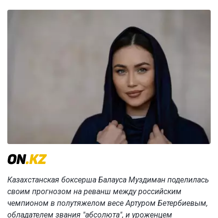
Казахстанская боксерша Балауса Муздиман поделилась
своим прогнозом на реванш между российским
чемпионом в полутяжелом весе Артуром Бетербиевым,
обладателем звания "абсолюта", и уроженцем