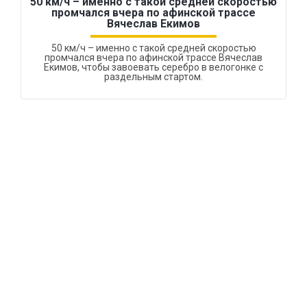
50 км/ч – именно с такой средней скоростью
промчался вчера по афинской трассе
Вячеслав Екимов
50 км/ч – именно с такой средней скоростью
промчался вчера по афинской трассе Вячеслав
Екимов, чтобы завоевать серебро в велогонке с
раздельным стартом.