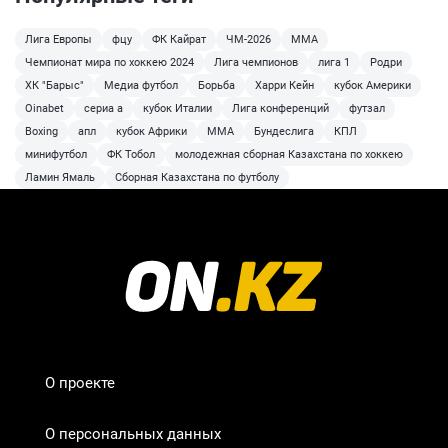
Лига Европы
фцу
ФК Кайрат
ЧМ-2026
MMA
Чемпионат мира по хоккею 2024
Лига чемпионов
лига 1
Родри
ХК "Барыс"
Медиа футбол
Борьба
Харри Кейн
кубок Америки
Oinabet
сериа а
кубок Италии
Лига конференций
футзал
Boxing
апл
кубок Африки
ММА
Бундеслига
КПЛ
минифутбол
ФК Тобол
молодежная сборная Казахстана по хоккею
Ламин Ямаль
Сборная Казахстана по футболу
О проекте
О персональных данных