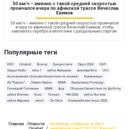
50 км/ч – именно с такой средней скоростью
промчался вчера по афинской трассе Вячеслав
Екимов
50 км/ч – именно с такой средней скоростью промчался
вчера по афинской трассе Вячеслав Екимов, чтобы
завоевать серебро в велогонке с раздельным стартом.
Популярные теги
КХЛ
Oinabet
Boxing
Бундеслига
Евро-2024
НХЛ
Харри Кейн
лига 1
кубок Америки
минифутбол
UFC
молодежная сборная Казахстана по хоккею
Букмекеры
ХК "Барыс"
Ламин Ямаль
ММА
Криштиану Роналду
Геннадий Головкин
MMA
фцу
Сборная Казахстана по футболу
кубок Италии
бокс
Теннис
ЧМ-2026
кубок Англии
кубок Африки
лига1
Ла Лига
Олимпийские игры 2024
Главная
Новости
На победу «Кайрата» в Лиге
Oinabet
чемпионов дают 1001.00. А вдруг?