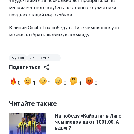
«Будё-Глимт» за несколько лет превратился из
малоизвестного клуба в постоянного участника
поздних стадий еврокубков.
В линии
Oinabet
на победу в Лиге чемпионов уже
можно выбрать любимую команду.
Футбол
Лига чемпионов
Поделиться
0
1
1
0
0
1
Читайте также
На победу «Кайрата» в Лиге
чемпионов дают 1001.00. А
вдруг?