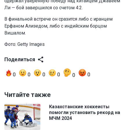
одержал уверенную победу над китайцем Джавеем
Ли — бой завершился со счетом 4:2.
В финальной встрече он сразится либо с иранцем
Ерфаном Ализедом, либо с индийским борцом
Вишалом.
Фото: Getty Images
Поделиться
0
0
0
0
0
0
Читайте также
Казахстанские хоккеисты
помогли установить рекорд на
МЧМ 2024