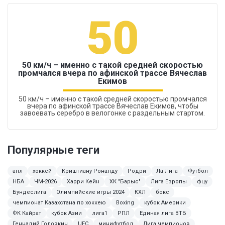
50
50 км/ч – именно с такой средней скоростью
промчался вчера по афинской трассе Вячеслав
Екимов
50 км/ч – именно с такой средней скоростью промчался
вчера по афинской трассе Вячеслав Екимов, чтобы
завоевать серебро в велогонке с раздельным стартом.
Популярные теги
апл
хоккей
Криштиану Роналду
Родри
Ла Лига
Футбол
НБА
ЧМ-2026
Харри Кейн
ХК "Барыс"
Лига Европы
фцу
Бундеслига
Олимпийские игры 2024
КХЛ
бокс
чемпионат Казахстана по хоккею
Boxing
кубок Америки
ФК Кайрат
кубок Азии
лига1
РПЛ
Единая лига ВТБ
Геннадий Головкин
UFC
минифутбол
Лига чемпионов