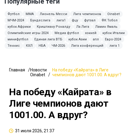
Популярные теги
Футбол
MMA
Лионель Месси
Лига чемпионов
Oinabet
МЧМ-2024
Бундеслига
лига1
фцу
футзал
ФК Тобол
кубок Африки
Криштиану Роналду
Ла Лига
Ламин Ямаль
Олимпийские игры 2024
Медиа футбол
хоккей
кубок Италии
минифутбол
Единая лига ВТБ
кубок Азии
апл
Евро-2024
Теннис
КХЛ
НБА
ЧМ-2026
Лига конференций
лига 1
Главная
Новости
На победу «Кайрата» в Лиге
Oinabet
чемпионов дают 1001.00. А вдруг?
На победу «Кайрата» в
Лиге чемпионов дают
1001.00. А вдруг?
31 июля 2026, 21:37