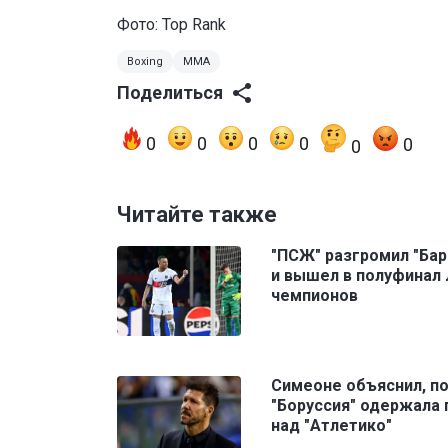
Фото: Top Rank
Boxing
MMA
Поделиться
0
0
0
0
0
0
Читайте также
"ПСЖ" разгромил "Бар
и вышел в полуфинал 
чемпионов
Симеоне объяснил, п
"Боруссия" одержала
над "Атлетико"