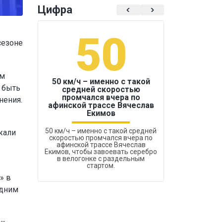
Цифра
50
1
сезоне
ам
50 км/ч – именно с такой
 быть
средней скоростью
промчался вчера по
нения.
Бокс был узако
афинской трассе Вячеслав
Екимов
50 км/ч – именно с такой средней
жали
скоростью промчался вчера по
афинской трассе Вячеслав
Екимов, чтобы завоевать серебро
в велогонке с раздельным
стартом.
» в
одним