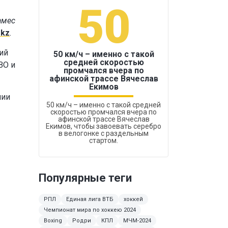
50
1
амес
.kz
.
ий
50 км/ч – именно с такой
средней скоростью
BO и
промчался вчера по
Бокс был узако
афинской трассе Вячеслав
Екимов
нии
50 км/ч – именно с такой средней
скоростью промчался вчера по
афинской трассе Вячеслав
Екимов, чтобы завоевать серебро
в велогонке с раздельным
стартом.
Популярные теги
РПЛ
Единая лига ВТБ
хоккей
Чемпионат мира по хоккею 2024
Boxing
Родри
КПЛ
МЧМ-2024