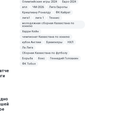
Олимпийские игры 2024
Евро-2024
апл
ЧМ-2026
Лига Европы
Криштиану Роналду
ФК Кайрат
лига1
лига 1
Теннис
молодежная сборная Казахстана по
хоккею
Харри Кейн
чемпионат Казахстана по хоккею
кубок Англии
Букмекеры
НХЛ
Ла Лига
Сборная Казахстана по футболу
Борьба
бокс
Геннадий Головкин
ФК Тобол
атче
иги
удно
вшей
ое