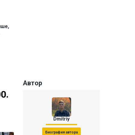
чше,
а
Автор
0.
Dmitriy
Биография автора