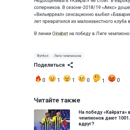
Недооценивать «Кайрат» не стоит. В еврок
соперников. В сезоне-2018/19 «Аякс» дошё
«Вильярреал» сенсационно выбил «Баварию
лет превратился из малоизвестного клуба 
В линии
Oinabet
на победу в Лиге чемпион
Футбол
Лига чемпионов
Поделиться
0
1
1
0
0
1
Читайте также
На победу «Кайрата» 
чемпионов дают 1001.
вдруг?