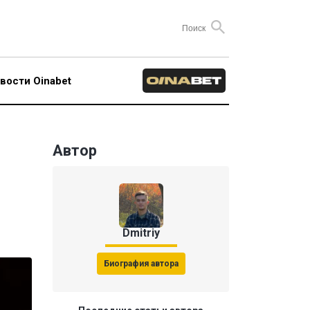
вости Oinabet
Автор
Dmitriy
Биография автора