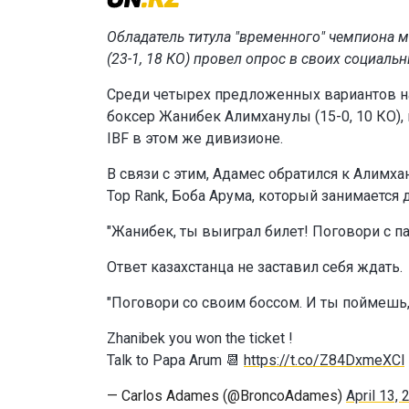
Обладатель титула "временного" чемпиона 
(23-1, 18 КО) провел опрос в своих социаль
Среди четырех предложенных вариантов на
боксер Жанибек Алимханулы (15-0, 10 КО)
IBF в этом же дивизионе.
В связи с этим, Адамес обратился к Алимх
Top Rank, Боба Арума, который занимается 
"Жанибек, ты выиграл билет! Поговори с па
Ответ казахстанца не заставил себя ждать.
"Поговори со своим боссом. И ты поймешь, 
Zhanibek you won the ticket !
Talk to Papa Arum 📆
https://t.co/Z84DxmeXCl
— Carlos Adames (@BroncoAdames)
April 13,