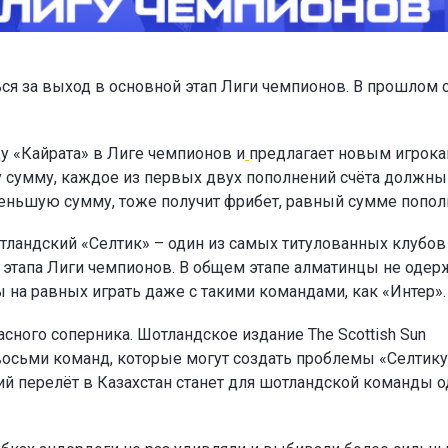
ся за выход в основной этап Лиги чемпионов. В прошлом 
у «Кайрата» в Лиге чемпионов и
предлагает новым игрок
ту сумму, каждое из первых двух пополнений счёта должны
а меньшую сумму, тоже получит фрибет, равный сумме попол
тландский «Селтик» – один из самых титулованных клубов
о этапа Лиги чемпионов. В общем этапе алматинцы не одер
ы на равных играть даже с такими командами, как «Интер».
сного соперника. Шотландское издание The Scottish Sun
восьми команд, которые могут создать проблемы «Селтику
ий перелёт в Казахстан станет для шотландской команды 