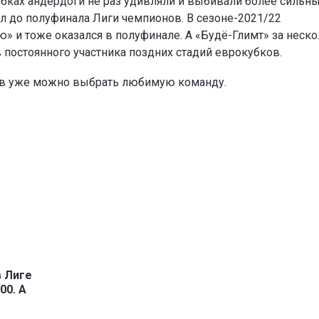
убках андердоги не раз удивляли и выбивали более сильн
л до полуфинала Лиги чемпионов. В сезоне-2021/22
» и тоже оказался в полуфинале. А «Будё-Глимт» за неск
в постоянного участника поздних стадий еврокубков.
ов уже можно выбрать любимую команду.
в Лиге
00. А