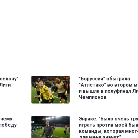
селону"
"Боруссия" обыграла
Лиги
"Атлетико" во втором м
и вышла в полуфинал Л
Чемпионов
очему
Энрике: "Было очень тр
 победу
играть против моей бы
команды, которая мног
для меня значит"