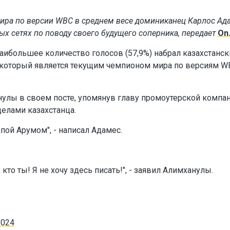
мира по версии WBC в среднем весе доминиканец Карлос Ад
ных сетях по поводу своего будущего соперника, передает
On
ибольшее количество голосов (57,9%) набрал казахстанск
, который является текущим чемпионом мира по версиям W
анулы в своем посте, упомянув главу промоутерской компа
делами казахстанца.
пой Арумом", - написал Адамес.
кто ты! Я не хочу здесь писать!", - заявил Алимханулы.
 2024