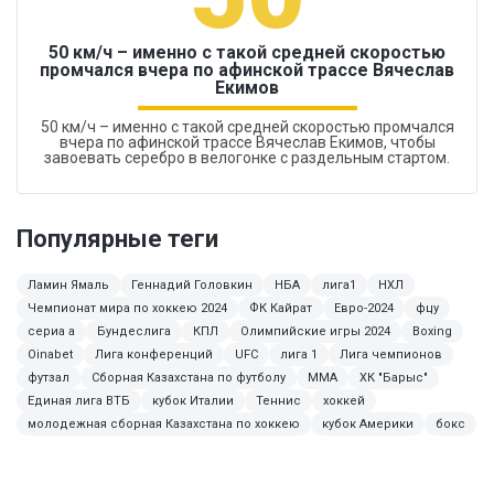
50 км/ч – именно с такой средней скоростью
промчался вчера по афинской трассе Вячеслав
Екимов
50 км/ч – именно с такой средней скоростью промчался
вчера по афинской трассе Вячеслав Екимов, чтобы
завоевать серебро в велогонке с раздельным стартом.
Популярные теги
Ламин Ямаль
Геннадий Головкин
НБА
лига1
НХЛ
Чемпионат мира по хоккею 2024
ФК Кайрат
Евро-2024
фцу
сериа а
Бундеслига
КПЛ
Олимпийские игры 2024
Boxing
Oinabet
Лига конференций
UFC
лига 1
Лига чемпионов
футзал
Сборная Казахстана по футболу
MMA
ХК "Барыс"
Единая лига ВТБ
кубок Италии
Теннис
хоккей
молодежная сборная Казахстана по хоккею
кубок Америки
бокс