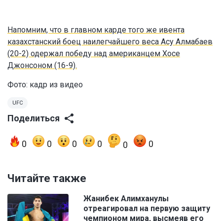
Напомним, что в главном карде того же ивента
казахстанский боец наилегчайшего веса Асу Алмабаев
(20-2) одержал победу над американцем Хосе
Джонсоном (16-9).
Фото: кадр из видео
UFC
Поделиться
0
0
0
0
0
0
Читайте также
Жанибек Алимханулы
отреагировал на первую защиту
чемпионом мира, высмеяв его