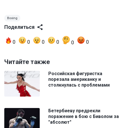
Boxing
Поделиться
0
0
0
0
0
0
Читайте также
Российская фигуристка
порезала американку и
столкнулась с проблемами
Бетербиеву предрекли
поражение в бою с Биволом за
"абсолют"