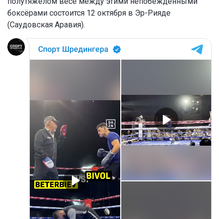
полутяжёлом весе между этими непобеждёнными
боксёрами состоится 12 октября в Эр-Рияде
(Саудовская Аравия).