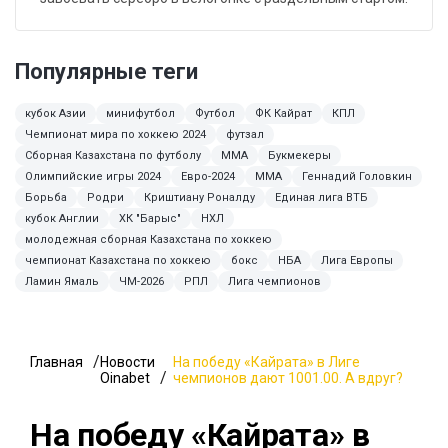
Популярные теги
кубок Азии
минифутбол
Футбол
ФК Кайрат
КПЛ
Чемпионат мира по хоккею 2024
футзал
Сборная Казахстана по футболу
MMA
Букмекеры
Олимпийские игры 2024
Евро-2024
ММА
Геннадий Головкин
Борьба
Родри
Криштиану Роналду
Единая лига ВТБ
кубок Англии
ХК "Барыс"
НХЛ
молодежная сборная Казахстана по хоккею
чемпионат Казахстана по хоккею
бокс
НБА
Лига Европы
Ламин Ямаль
ЧМ-2026
РПЛ
Лига чемпионов
Главная
Новости
На победу «Кайрата» в Лиге
Oinabet
чемпионов дают 1001.00. А вдруг?
На победу «Кайрата» в