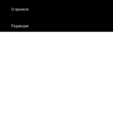
О проекте
Редакция
FAQ
Обратная связь
Для СМИ
Пользовательское соглашение