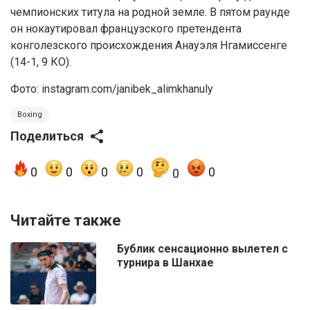
чемпионских титула на родной земле. В пятом раунде
он нокаутировал французского претендента
конголезского происхождения Анауэля Нгамиссенге
(14-1, 9 КО).
Фото:
instagram.com/janibek_alimkhanuly
Boxing
Поделиться
0
0
0
0
0
0
Читайте также
Бублик сенсационно вылетел с
турнира в Шанхае