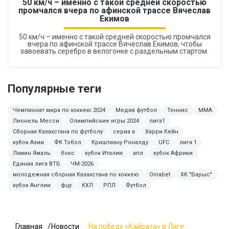
50 км/ч – именно с такой средней скоростью
промчался вчера по афинской трассе Вячеслав
Екимов
50 км/ч – именно с такой средней скоростью промчался
вчера по афинской трассе Вячеслав Екимов, чтобы
завоевать серебро в велогонке с раздельным стартом.
Популярные теги
Чемпионат мира по хоккею 2024
Медиа футбол
Теннис
ММА
Лионель Месси
Олимпийские игры 2024
лига1
Сборная Казахстана по футболу
сериа а
Харри Кейн
кубок Азии
ФК Тобол
Криштиану Роналду
UFC
лига 1
Ламин Ямаль
бокс
кубок Италии
апл
кубок Африки
Единая лига ВТБ
ЧМ-2026
молодежная сборная Казахстана по хоккею
Oinabet
ХК "Барыс"
кубок Англии
фцу
КХЛ
РПЛ
Футбол
Главная
Новости
На победу «Кайрата» в Лиге