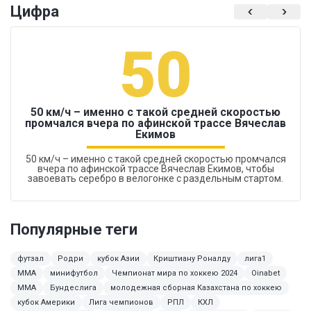
Цифра
50
50 км/ч – именно с такой средней скоростью
промчался вчера по афинской трассе Вячеслав
Екимов
50 км/ч – именно с такой средней скоростью промчался
вчера по афинской трассе Вячеслав Екимов, чтобы
завоевать серебро в велогонке с раздельным стартом.
Популярные теги
футзал
Родри
кубок Азии
Криштиану Роналду
лига1
ММА
минифутбол
Чемпионат мира по хоккею 2024
Oinabet
MMA
Бундеслига
молодежная сборная Казахстана по хоккею
кубок Америки
Лига чемпионов
РПЛ
КХЛ