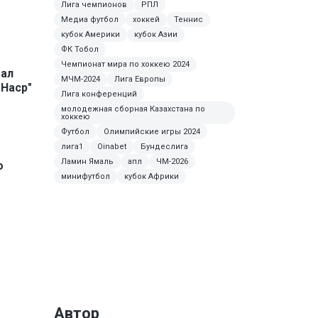
Лига чемпионов
РПЛ
Медиа футбол
хоккей
Теннис
кубок Америки
кубок Азии
ФК Тобол
Чемпионат мира по хоккею 2024
вал
МЧМ-2024
Лига Европы
-Наср"
Лига конференций
молодежная сборная Казахстана по
хоккею
Футбол
Олимпийские игры 2024
лига1
Oinabet
Бундеслига
Ламин Ямаль
апл
ЧМ-2026
о
минифутбол
кубок Африки
Автор