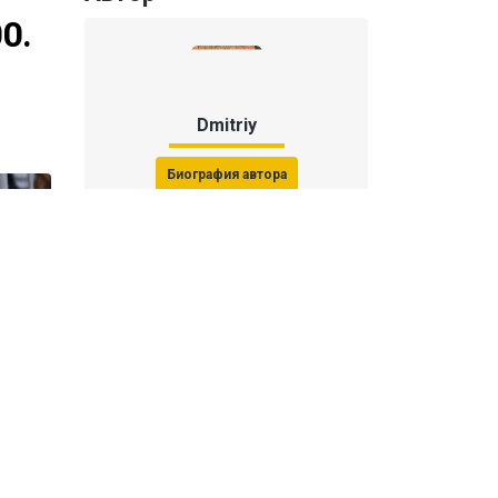
0.
Dmitriy
Биография автора
Последние статьи автора
31 июля 2026, 15:51
Последствия финала ЧМ-2026:
ФИФА начала расследование против
звезд