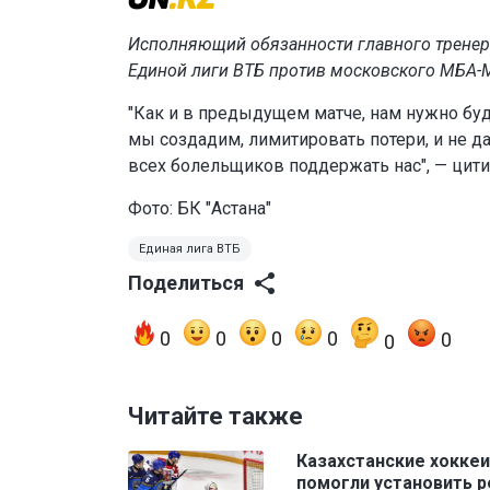
Исполняющий обязанности главного тренера
Единой лиги ВТБ против московского МБА-
"Как и в предыдущем матче, нам нужно бу
мы создадим, лимитировать потери, и не 
всех болельщиков поддержать нас", — цит
Фото: БК "Астана"
Единая лига ВТБ
Поделиться
0
0
0
0
0
0
Читайте также
Казахстанские хокке
помогли установить 