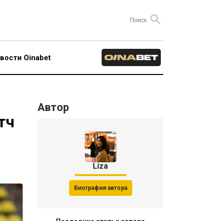
вости Oinabet
Автор
тч
Liza
Биография автора