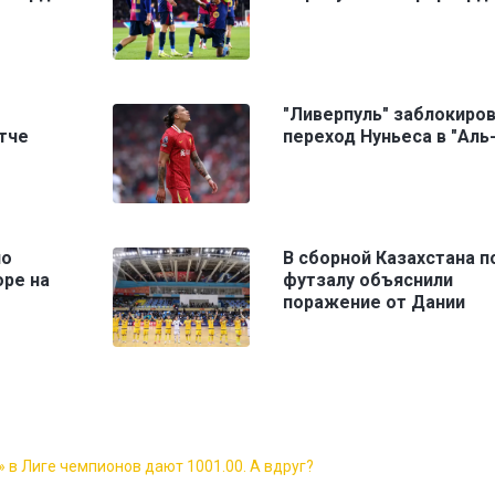
"Ливерпуль" заблокиро
тче
переход Нуньеса в "Аль
но
В сборной Казахстана п
оре на
футзалу объяснили
поражение от Дании
 в Лиге чемпионов дают 1001.00. А вдруг?