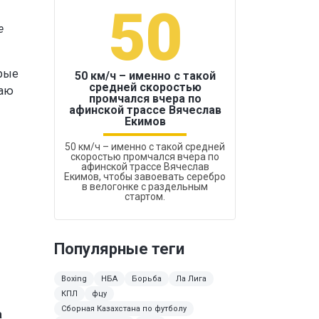
50
1
е
орые
50 км/ч – именно с такой
средней скоростью
шаю
промчался вчера по
Бокс был узако
афинской трассе Вячеслав
Екимов
50 км/ч – именно с такой средней
скоростью промчался вчера по
афинской трассе Вячеслав
Екимов, чтобы завоевать серебро
в велогонке с раздельным
стартом.
Популярные теги
Boxing
НБА
Борьба
Ла Лига
КПЛ
фцу
Сборная Казахстана по футболу
а