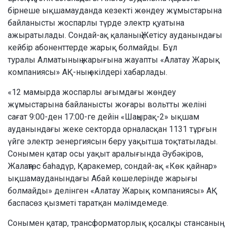
бірнеше ықшамауданда кезекті жөндеу жұмыстарына
байланысты жоспарлы түрде электр қуатына
ажыратылады. Сондай-ақ қаланың Жетісу ауданындағы
кейбір абоненттерде жарық болмайды. Бұл
туралы Алматының жарығына жауапты «Алатау Жарық
компаниясы» АҚ-ның өкілдері хабарлады.
«12 мамырда жоспарлы ағымдағы жөндеу
жұмыстарына байланысты жоғары вольтты желіні
сағат 9:00-ден 17:00-ге дейін «Шаңырақ-2» ықшам
ауданындағы жеке секторда орналасқан 1131 тұрғын
үйге электр эенергиясын беру уақытша тоқтатылады.
Сонымен қатар осы уақыт аралығында Әубәкіров,
Жалаңтөс баһадүр, Қаракемер, сондай-ақ «Көк қайнар»
ықшамауданындағы Абай көшелерінде жарығы
болмайды» делінген «Алатау Жарық компаниясы» АҚ
баспасөз қызметі таратқан мәлімдемеде.
Сонымен қатар, трансформаторлық қосалқы стансаның