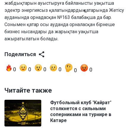
жабдықтарын ауыстыруға байланысты уақытша
эдектр энергиясыз қалатындардың қатарында Жетісу
ауданында орнадасқан №163 балабақша да бар.
Сонымен қатар осы ауданда орналасқан бірнеше
бизнес нысандары да жарықтан уақытша
ажыратылатын болады.
Поделиться
0
0
0
0
0
0
Читайте также
Футбольный клуб 'Кайрат'
столкнется с сильными
соперниками на турнире в
Катаре