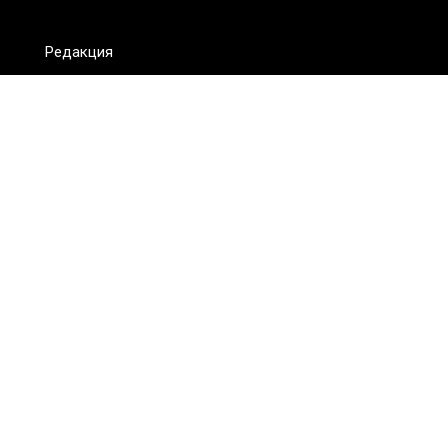
Редакция
FAQ
Обратная связь
Для СМИ
Пользовательское соглашение
Для лиц
старше 18 лет
Сетевое издание ON.KZ. Главный редактор: Алексей Тян.