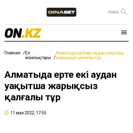
Главная
Ел
Алматыда ертең екі аудан уақытша
жаңалықтары
жарықсыз қалғалы тұр
Алматыда ертең екі аудан
уақытша жарықсыз
қалғалы тұр
11 мая 2022, 17:55