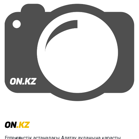
Ертең оңтүстік астанадағы Алатау ауданына қарасты