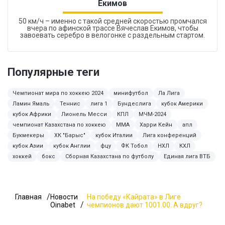
Екимов
50 км/ч – именно с такой средней скоростью промчался
вчера по афинской трассе Вячеслав Екимов, чтобы
завоевать серебро в велогонке с раздельным стартом.
Популярные теги
Чемпионат мира по хоккею 2024
минифутбол
Ла Лига
Ламин Ямаль
Теннис
лига 1
Бундеслига
кубок Америки
кубок Африки
Лионель Месси
КПЛ
МЧМ-2024
чемпионат Казахстана по хоккею
ММА
Харри Кейн
апл
Букмекеры
ХК "Барыс"
кубок Италии
Лига конференций
кубок Азии
кубок Англии
фцу
ФК Тобол
НХЛ
КХЛ
хоккей
бокс
Сборная Казахстана по футболу
Единая лига ВТБ
Главная
Новости
На победу «Кайрата» в Лиге
Oinabet
чемпионов дают 1001.00. А вдруг?