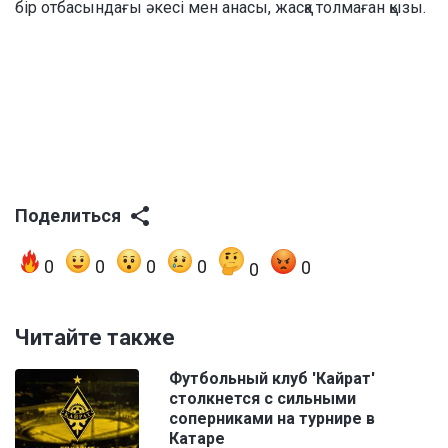
бір отбасындағы әкесі мен анасы, жасқа толмаған қызы.
Поделиться
0
0
0
0
0
0
Читайте также
Футбольный клуб 'Кайрат'
столкнется с сильными
соперниками на турнире в
Катаре