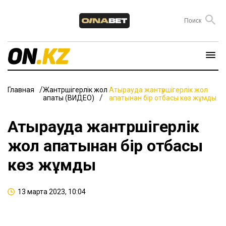
Главная
Жантүршігерлік жол
Атырауда жантүршігерлік жол
апаты (ВИДЕО)
апатынан бір отбасы көз жұмды
Атырауда жантүршігерлік
жол апатынан бір отбасы
көз жұмды
13 марта 2023, 10:04