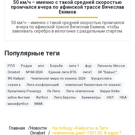
50 км/ч – именно с такой средней скоростью
промчался вчера по афинской трассе Вячеслав
Екимов
50 км/ч – именно с такой средней скоростью промчался
вчера по афинской трассе Вячеслав Екимов, чтобы
завоевать серебро в велогонке с раздельным стартом.
Популярные теги
РПЛ
Родри
апл
Борьба
лига 1
фцу
Лионель Месси
Oinabet
МЧМ-2024
Единая лига ВТБ
лига1
ХК "Барыс"
ФК Кайрат
Чемпионат мира по хоккею 2024
Бундеслига
сериа а
Лига конференций
чемпионат Казахстана по хоккею
Криштиану Роналду
Ла Лига
Лига чемпионов
Харри Кейн
кубок Англии
Футбол
Лига Европы
Букмекеры
НХЛ
НБА
минифутбол
ММА
Главная
Новости
На победу «Кайрата» в Лиге
Oinabet
чемпионов дают 1001.00. А вдруг?