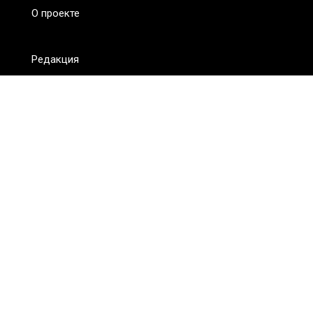
О проекте
Редакция
FAQ
Обратная связь
Для СМИ
Пользовательское соглашение
Для лиц