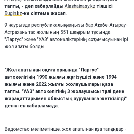
тапты, - деп хабарлайды
Alashainasy.kz
тілшісі
Bugin.kz
-ке сілтеме жасап.
9 наурызда республикалық маңызы бар Ақтөбе-Атырау-
Астрахань тас жолының 551 шақырым тұсында
"Ларгус" және "УАЗ" автокөліктерінің соқтығысуынан ірі
жол апаты болды.
"Жол апатынан оқиға орнында "Ларгус"
автокөлігінің 1990 жылғы жүргізушісі және 1994
жылғы және 2022 жылғы жолаушылары қаза
тапты. "УАЗ" автокөлігінің 3 жолаушысы түрлі дене
жарақаттарымен облыстық ауруханаға жеткізілді"
делінген хабарламада.
Ведомство мәліметінше, жол апатынан қаза тапқандар -