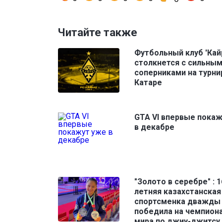
Читайте также
Футбольный клуб 'Кай
столкнется с сильны
соперниками на турни
Катаре
GTA VI впервые пока
в декабре
"Золото в серебре" : 1
летняя казахстанская
спортсменка дважды
победила на чемпион
мира по джиу-джитсу