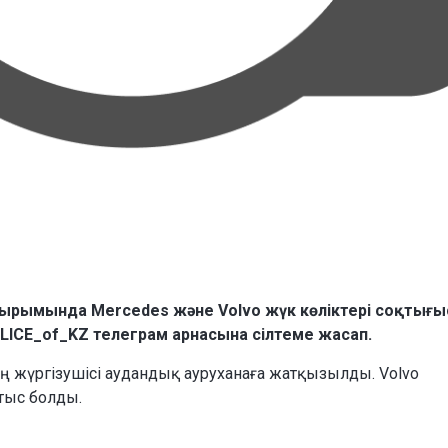
рымында Mercedes және Volvo жүк көліктері соқтығы
OLICE_of_KZ телеграм арнасына сілтеме жасап.
ның жүргізушісі аудандық ауруханаға жатқызылды. Volvo
йтыс болды.