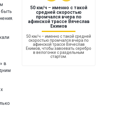
ам
50 км/ч – именно с такой
 быть
средней скоростью
промчался вчера по
нения.
Бокс был узако
афинской трассе Вячеслав
Екимов
50 км/ч – именно с такой средней
жали
скоростью промчался вчера по
афинской трассе Вячеслав
Екимов, чтобы завоевать серебро
в велогонке с раздельным
стартом.
» в
одним
ых
олько