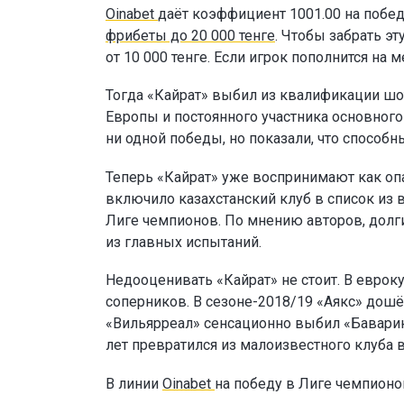
Oinabet
даёт коэффициент 1001.00 на побед
фрибеты до 20 000 тенге
. Чтобы забрать э
от 10 000 тенге. Если игрок пополнится н
Тогда «Кайрат» выбил из квалификации шо
Европы и постоянного участника основног
ни одной победы, но показали, что способн
Теперь «Кайрат» уже воспринимают как опа
включило казахстанский клуб в список из 
Лиге чемпионов. По мнению авторов, долг
из главных испытаний.
Недооценивать «Кайрат» не стоит. В еврок
соперников. В сезоне-2018/19 «Аякс» дошё
«Вильярреал» сенсационно выбил «Баварию
лет превратился из малоизвестного клуба 
В линии
Oinabet
на победу в Лиге чемпион