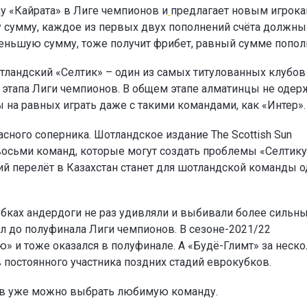
у «Кайрата» в Лиге чемпионов и
предлагает новым игрок
ту сумму, каждое из первых двух пополнений счёта должны
а меньшую сумму, тоже получит фрибет, равный сумме попол
тландский «Селтик» – один из самых титулованных клубов
о этапа Лиги чемпионов. В общем этапе алматинцы не одер
ы на равных играть даже с такими командами, как «Интер».
сного соперника. Шотландское издание The Scottish Sun
восьми команд, которые могут создать проблемы «Селтику
ий перелёт в Казахстан станет для шотландской команды 
убках андердоги не раз удивляли и выбивали более сильн
л до полуфинала Лиги чемпионов. В сезоне-2021/22
» и тоже оказался в полуфинале. А «Будё-Глимт» за неск
в постоянного участника поздних стадий еврокубков.
ов уже можно выбрать любимую команду.