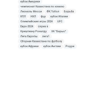
кубок Америки
чемпионат Казахстана по хоккею
Лионель Месси
ФК Тобол
Борьба
КПЛ
НХЛ
фцу
кубок Италии
Олимпийские игры 2024
UFC
Евро-2024
сериа а
Криштиану Роналду
ХК "Барыс"
Лига Европы
лига1
Сборная Казахстана по футболу
кубок Африки
кубок Англии
Родри