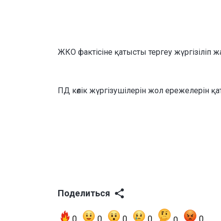
ЖКО фактісіне қатысты тергеу жүргізіліп ж
ПД көлік жүргізушілерін жол ережелерін қ
Поделиться
0
0
0
0
0
0