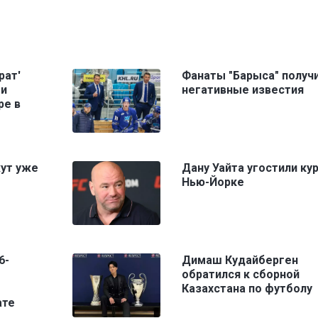
рат'
Фанаты "Барыса" получ
ми
негативные известия
ре в
жут уже
Дану Уайта угостили ку
Нью-Йорке
6-
Димаш Кудайберген
обратился к сборной
Казахстана по футболу
ате