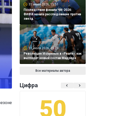
31 июля 2026, 15:51
Последствия финала ЧМ-2026:
ФИФА начала расследование против
звезд
31 июля 2026, 15:23
Революция Моуринью в «Реале»: как
выглядит новый состав Мадрида
Все материалы автора
Цифра
50
1
сезоне