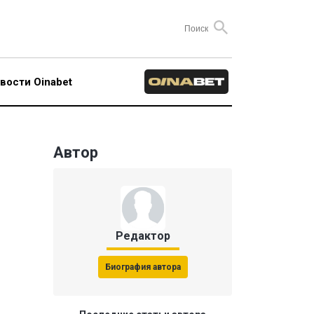
вости Oinabet
Автор
Редактор
Биография автора