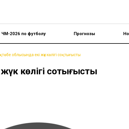
ЧМ-2026 по футболу
Прогнозы
Но
қтөбе облысында екі жүк көлігі соқтығысты
 жүк көлігі соқтығысты