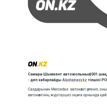
Самара-Шымкент автожолының 1001 шақы
- деп хабарлайды
Alashainasy.kz
тілшісі P
Салдарынан Mercedes автокөлігі өртеніп, о
автокөлігінің жүргізушісі оқиға орнында қа