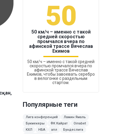
50
1
50 км/ч – именно с такой
средней скоростью
промчался вчера по
Бокс был узако
афинской трассе Вячеслав
Екимов
50 км/ч – именно с такой средней
скоростью промчался вчера по
афинской трассе Вячеслав
Екимов, чтобы завоевать серебро
в велогонке с раздельным
стартом.
сқан,
Популярные теги
Лига конференций
Ламин Ямаль
Букмекеры
ФК Кайрат
Oinabet
КХЛ
НБА
апл
Бундеслига