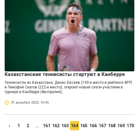
Казахстанские теннисисты стартуют в Канберре
Теннисисты из Казахстана, Денис Евсеев (190-е место в рейтинге ATP)
и Тимофей Скатов (222-е место), откроют новый сезон участием в
турнире в Канберре (Австралия),
31 декабря 2023, 10:45
‹
1
2
...
161
162
163
164
165
166
167
168
169
170