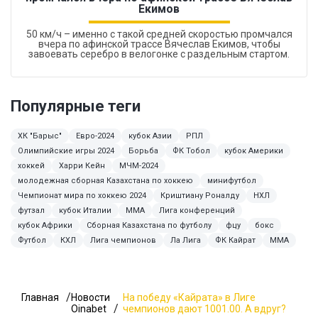
Екимов
50 км/ч – именно с такой средней скоростью промчался
вчера по афинской трассе Вячеслав Екимов, чтобы
завоевать серебро в велогонке с раздельным стартом.
Популярные теги
ХК "Барыс"
Евро-2024
кубок Азии
РПЛ
Олимпийские игры 2024
Борьба
ФК Тобол
кубок Америки
хоккей
Харри Кейн
МЧМ-2024
молодежная сборная Казахстана по хоккею
минифутбол
Чемпионат мира по хоккею 2024
Криштиану Роналду
НХЛ
футзал
кубок Италии
ММА
Лига конференций
кубок Африки
Сборная Казахстана по футболу
фцу
бокс
Футбол
КХЛ
Лига чемпионов
Ла Лига
ФК Кайрат
MMA
Главная
Новости
На победу «Кайрата» в Лиге
Oinabet
чемпионов дают 1001.00. А вдруг?