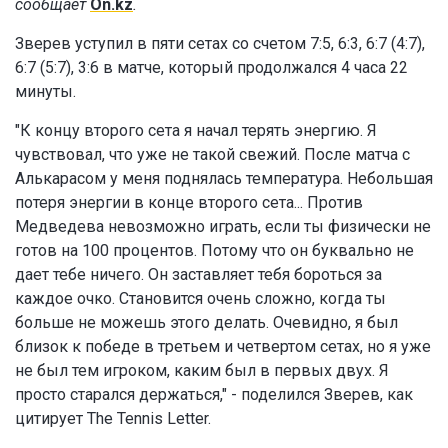
сообщает
On.kz
.
Зверев уступил в пяти сетах со счетом 7:5, 6:3, 6:7 (4:7),
6:7 (5:7), 3:6 в матче, который продолжался 4 часа 22
минуты.
"К концу второго сета я начал терять энергию. Я
чувствовал, что уже не такой свежий. После матча с
Алькарасом у меня поднялась температура. Небольшая
потеря энергии в конце второго сета... Против
Медведева невозможно играть, если ты физически не
готов на 100 процентов. Потому что он буквально не
дает тебе ничего. Он заставляет тебя бороться за
каждое очко. Становится очень сложно, когда ты
больше не можешь этого делать. Очевидно, я был
близок к победе в третьем и четвертом сетах, но я уже
не был тем игроком, каким был в первых двух. Я
просто старался держаться," - поделился Зверев, как
цитирует The Tennis Letter.