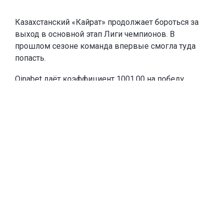
Казахстанский «Кайрат» продолжает бороться за
выход в основной этап Лиги чемпионов. В
прошлом сезоне команда впервые смогла туда
попасть.
Oinabet
даёт коэффициент 1001.00 на победу
«Кайрата» в Лиге чемпионов и
предлагает новым
игрокам
фрибеты до 20 000 тенге
. Чтобы забрать
эту сумму, каждое из первых двух пополнений
счёта должны быть от 10 000 тенге. Если игрок
пополнится на меньшую сумму, тоже получит
фрибет, равный сумме пополнения.
Тогда «Кайрат» выбил из квалификации
шотландский «Селтик» – один из самых
титулованных клубов Европы и постоянного
участника основного этапа Лиги чемпионов. В
общем этапе алматинцы не одержали ни одной