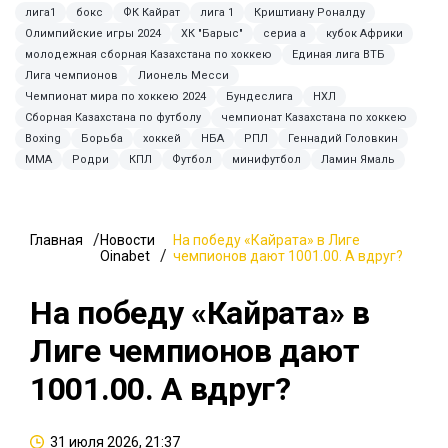
лига1
бокс
ФК Кайрат
лига 1
Криштиану Роналду
Олимпийские игры 2024
ХК "Барыс"
сериа а
кубок Африки
молодежная сборная Казахстана по хоккею
Единая лига ВТБ
Лига чемпионов
Лионель Месси
Чемпионат мира по хоккею 2024
Бундеслига
НХЛ
Сборная Казахстана по футболу
чемпионат Казахстана по хоккею
Boxing
Борьба
хоккей
НБА
РПЛ
Геннадий Головкин
MMA
Родри
КПЛ
Футбол
минифутбол
Ламин Ямаль
Главная
Новости
На победу «Кайрата» в Лиге
Oinabet
чемпионов дают 1001.00. А вдруг?
На победу «Кайрата» в
Лиге чемпионов дают
1001.00. А вдруг?
31 июля 2026, 21:37