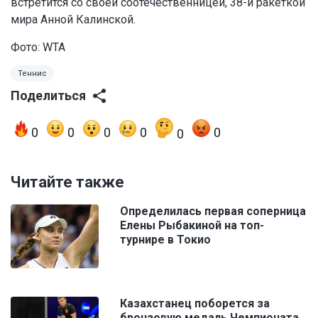
встретится со своей соотечественницей, 38-й ракеткой
мира Анной Калинской.
Фото: WTA
Теннис
Поделиться
0
0
0
0
0
0
Читайте также
Определилась первая соперница
Елены Рыбакиной на топ-
турнире в Токио
Казахстанец поборется за
бронзовую медаль Чемпионата