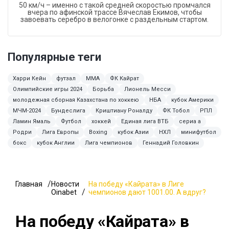
50 км/ч – именно с такой средней скоростью промчался
вчера по афинской трассе Вячеслав Екимов, чтобы
завоевать серебро в велогонке с раздельным стартом.
Популярные теги
Харри Кейн
футзал
ММА
ФК Кайрат
Олимпийские игры 2024
Борьба
Лионель Месси
молодежная сборная Казахстана по хоккею
НБА
кубок Америки
МЧМ-2024
Бундеслига
Криштиану Роналду
ФК Тобол
РПЛ
Ламин Ямаль
Футбол
хоккей
Единая лига ВТБ
сериа а
Родри
Лига Европы
Boxing
кубок Азии
НХЛ
минифутбол
бокс
кубок Англии
Лига чемпионов
Геннадий Головкин
Главная
Новости
На победу «Кайрата» в Лиге
Oinabet
чемпионов дают 1001.00. А вдруг?
На победу «Кайрата» в