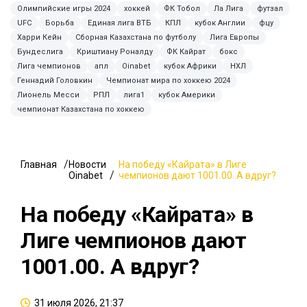
Олимпийские игры 2024
хоккей
ФК Тобол
Ла Лига
футзал
UFC
Борьба
Единая лига ВТБ
КПЛ
кубок Англии
фцу
Харри Кейн
Сборная Казахстана по футболу
Лига Европы
Бундеслига
Криштиану Роналду
ФК Кайрат
бокс
Лига чемпионов
апл
Oinabet
кубок Африки
НХЛ
Геннадий Головкин
Чемпионат мира по хоккею 2024
Лионель Месси
РПЛ
лига1
кубок Америки
чемпионат Казахстана по хоккею
Главная
Новости
На победу «Кайрата» в Лиге
Oinabet
чемпионов дают 1001.00. А вдруг?
На победу «Кайрата» в
Лиге чемпионов дают
1001.00. А вдруг?
31 июля 2026, 21:37