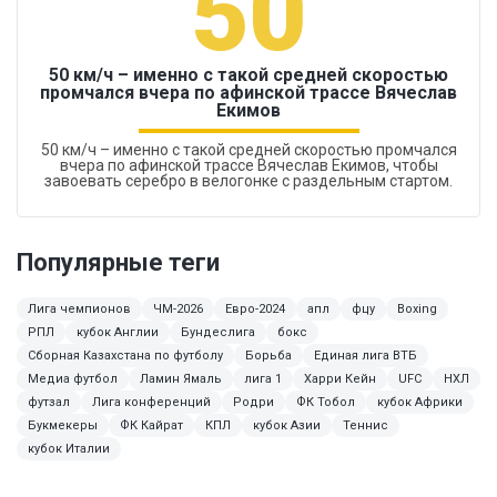
50
50 км/ч – именно с такой средней скоростью
промчался вчера по афинской трассе Вячеслав
Екимов
50 км/ч – именно с такой средней скоростью промчался
вчера по афинской трассе Вячеслав Екимов, чтобы
завоевать серебро в велогонке с раздельным стартом.
Популярные теги
Лига чемпионов
ЧМ-2026
Евро-2024
апл
фцу
Boxing
РПЛ
кубок Англии
Бундеслига
бокс
Сборная Казахстана по футболу
Борьба
Единая лига ВТБ
Медиа футбол
Ламин Ямаль
лига 1
Харри Кейн
UFC
НХЛ
футзал
Лига конференций
Родри
ФК Тобол
кубок Африки
Букмекеры
ФК Кайрат
КПЛ
кубок Азии
Теннис
кубок Италии