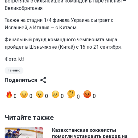
встретятся с сильнейшей командой в паре Япония —
Великобритания.
Также на стадии 1/4 финала Украина сыграет с
Испанией, а Италия — с Китаем.
Финальный раунд командного чемпионата мира
пройдет в Шэньчжэне (Китай) с 16 по 21 сентября.
Фото: ktf
Теннис
Поделиться
0
0
0
0
0
0
Читайте также
Казахстанские хоккеисты
помогли установить рекорд на