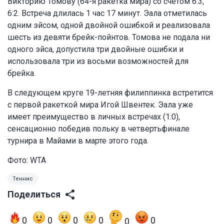
Викторию Томову (64-я ракетка мира) со счётом 6:3,
6:2. Встреча длилась 1 час 17 минут. Эала отметилась
одним эйсом, одной двойной ошибкой и реализовала
шесть из девяти брейк-пойнтов. Томова не подала ни
одного эйса, допустила три двойные ошибки и
использовала три из восьми возможностей для
брейка.
В следующем круге 19-летняя филиппинка встретится
с первой ракеткой мира Игой Швентек. Эала уже
имеет преимущество в личных встречах (1:0),
сенсационно победив польку в четвертьфинале
турнира в Майами в марте этого года.
Фото: WTA
Теннис
Поделиться
0
0
0
0
0
0