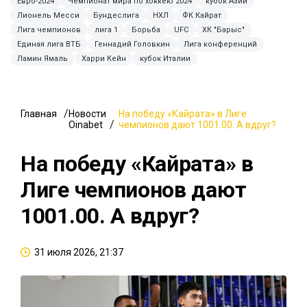
Евро-2024
Чемпионат мира по хоккею 2024
кубок Азии
Лионель Месси
Бундеслига
НХЛ
ФК Кайрат
Лига чемпионов
лига 1
Борьба
UFC
ХК "Барыс"
Единая лига ВТБ
Геннадий Головкин
Лига конференций
Ламин Ямаль
Харри Кейн
кубок Италии
Главная
Новости
На победу «Кайрата» в Лиге
Oinabet
чемпионов дают 1001.00. А вдруг?
На победу «Кайрата» в
Лиге чемпионов дают
1001.00. А вдруг?
31 июля 2026, 21:37