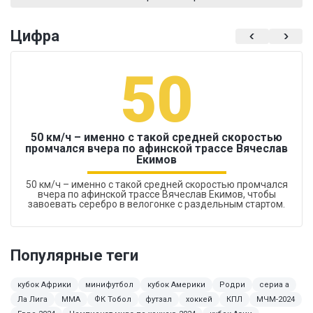
Цифра
50
50 км/ч – именно с такой средней скоростью
промчался вчера по афинской трассе Вячеслав
Екимов
50 км/ч – именно с такой средней скоростью промчался
вчера по афинской трассе Вячеслав Екимов, чтобы
завоевать серебро в велогонке с раздельным стартом.
Популярные теги
кубок Африки
минифутбол
кубок Америки
Родри
сериа а
Ла Лига
ММА
ФК Тобол
футзал
хоккей
КПЛ
МЧМ-2024