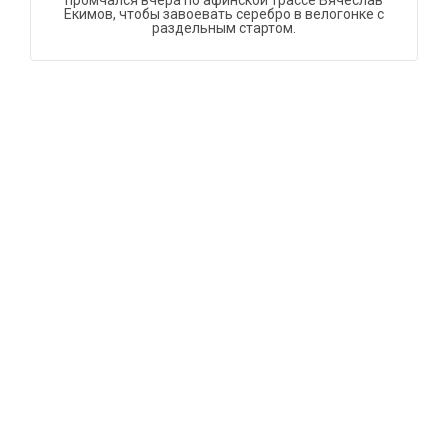
промчался вчера по афинской трассе Вячеслав
Екимов, чтобы завоевать серебро в велогонке с
раздельным стартом.