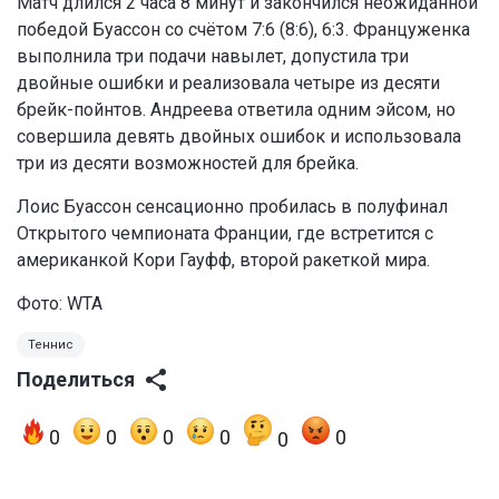
Матч длился 2 часа 8 минут и закончился неожиданной
победой Буассон со счётом 7:6 (8:6), 6:3. Француженка
выполнила три подачи навылет, допустила три
двойные ошибки и реализовала четыре из десяти
брейк-пойнтов. Андреева ответила одним эйсом, но
совершила девять двойных ошибок и использовала
три из десяти возможностей для брейка.
Лоис Буассон сенсационно пробилась в полуфинал
Открытого чемпионата Франции, где встретится с
американкой Кори Гауфф, второй ракеткой мира.
Фото: WTA
Теннис
Поделиться
0
0
0
0
0
0