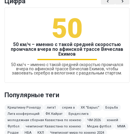
Цифра
50
50 км/ч – именно с такой средней скоростью
промчался вчера по афинской трассе Вячеслав
Екимов
50 км/ч – именно с такой средней скоростью промчался
вчера по афинской трассе Вячеслав Екимов, чтобы
завоевать серебро в велогонке с раздельным стартом.
Популярные теги
Криштиану Роналду
лига1
сериа а
ХК "Барыс"
Борьба
Лига конференций
ФК Кайрат
Бундеслига
молодежная сборная Казахстана по хоккею
ЧМ-2026
хоккей
Футбол
чемпионат Казахстана по хоккею
Медиа футбол
MMA
Родри
НБА
КХЛ
Чемпионат мира по хоккею 2024