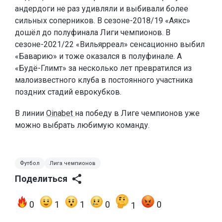
андердоги не раз удивляли и выбивали более
сильных соперников. В сезоне-2018/19 «Аякс»
дошёл до полуфинала Лиги чемпионов. В
сезоне-2021/22 «Вильярреал» сенсационно выбил
«Баварию» и тоже оказался в полуфинале. А
«Будё-Глимт» за несколько лет превратился из
малоизвестного клуба в постоянного участника
поздних стадий еврокубков.
В линии
Oinabet
на победу в Лиге чемпионов уже
можно выбрать любимую команду.
Футбол
Лига чемпионов
Поделиться
0
1
1
0
0
1