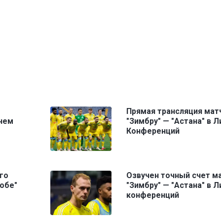
Прямая трансляция мат
чем
"Зимбру" — "Астана" в Л
Конференций
го
Озвучен точный счет м
тобе"
"Зимбру" — "Астана" в Л
конференций