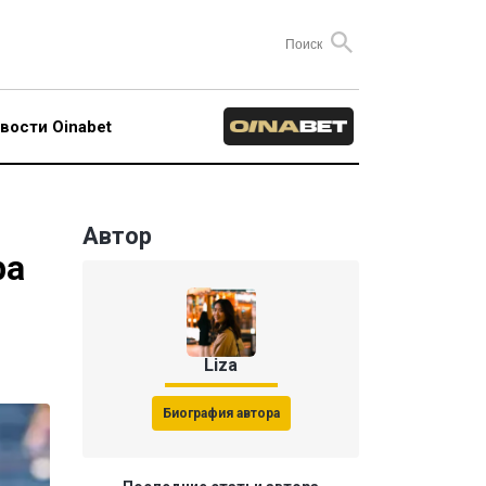
вости Oinabet
Автор
ра
Liza
Биография автора