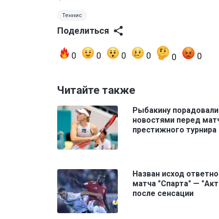
Теннис
Поделиться
0
0
0
0
0
0
Читайте также
Рыбакину порадовали
новостями перед мат
престижного турнира
Назван исход ответно
матча "Спарта" — "Ак
после сенсации