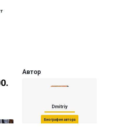
ст
Автор
0.
Dmitriy
Биография автора