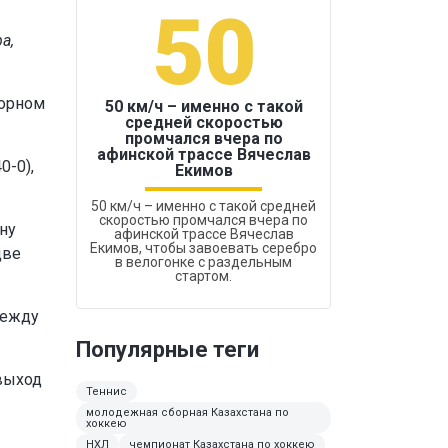
50
1
а,
порном
50 км/ч – именно с такой
средней скоростью
промчался вчера по
Бокс был узако
афинской трассе Вячеслав
0-0),
Екимов
50 км/ч – именно с такой средней
скоростью промчался вчера по
ну
афинской трассе Вячеслав
Екимов, чтобы завоевать серебро
две
в велогонке с раздельным
стартом.
между
Популярные теги
 выход
Теннис
молодежная сборная Казахстана по
хоккею
НХЛ
чемпионат Казахстана по хоккею