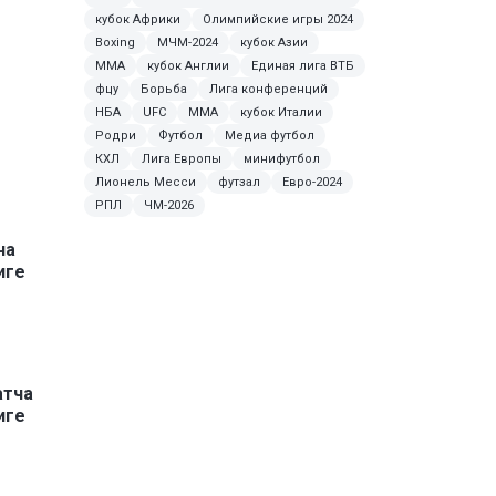
кубок Африки
Олимпийские игры 2024
Boxing
МЧМ-2024
кубок Азии
ММА
кубок Англии
Единая лига ВТБ
фцу
Борьба
Лига конференций
НБА
UFC
MMA
кубок Италии
Родри
Футбол
Медиа футбол
КХЛ
Лига Европы
минифутбол
Лионель Месси
футзал
Евро-2024
РПЛ
ЧМ-2026
ча
иге
атча
иге