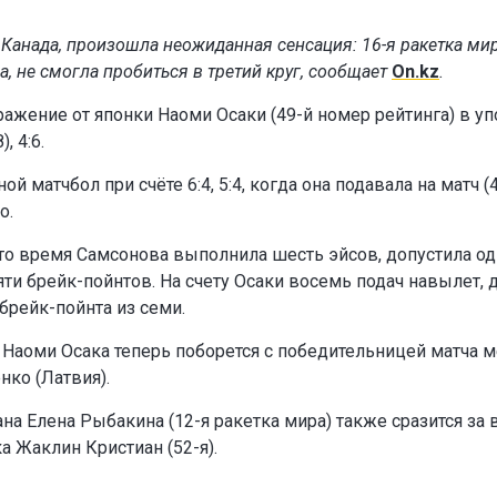
 Канада, произошла неожиданная сенсация: 16-я ракетка мир
 не смогла пробиться в третий круг, сообщает
On.kz
.
ажение от японки Наоми Осаки (49-й номер рейтинга) в у
, 4:6.
й матчбол при счёте 6:4, 5:4, когда она подавала на матч (4
о.
 это время Самсонова выполнила шесть эйсов, допустила од
ти брейк-пойнтов. На счету Осаки восемь подач навылет, 
рейк-пойнта из семи.
 Наоми Осака теперь поборется с победительницей матча 
нко (Латвия).
на Елена Рыбакина (12-я ракетка мира) также сразится за
а Жаклин Кристиан (52-я).