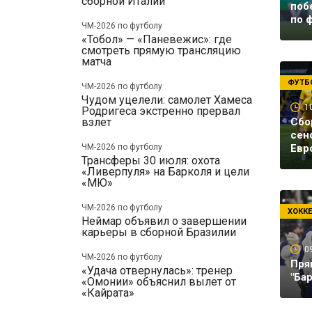
сборной Италии
поб
по 
ЧМ-2026 по футболу
«Тобол» — «Паневежис»: где
смотреть прямую трансляцию
матча
ФУТБ
ЧМ-2026 по футболу
Чудом уцелели: самолет Хамеса
1
Родригеса экстренно прервал
взлет
Сбо
сен
ЧМ-2026 по футболу
Евр
Трансферы 30 июля: охота
«Ливерпуля» на Барколя и цели
«МЮ»
ЧМ-2026 по футболу
ХОКК
Неймар объявил о завершении
карьеры в сборной Бразилии
0
ЧМ-2026 по футболу
Пря
«Удача отвернулась»: тренер
"Ба
«Омонии» объяснил вылет от
«Кайрата»