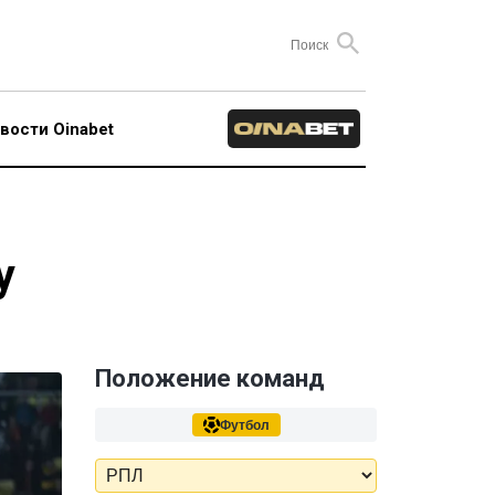
вости Oinabet
у
Положение команд
Футбол