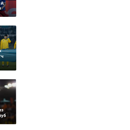
ед
м
:
тч
из
луб