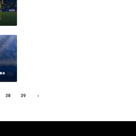
ва
38
39
›