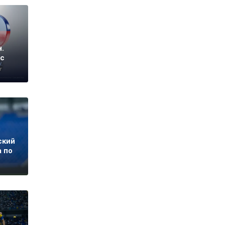
.
 с
ский
а по