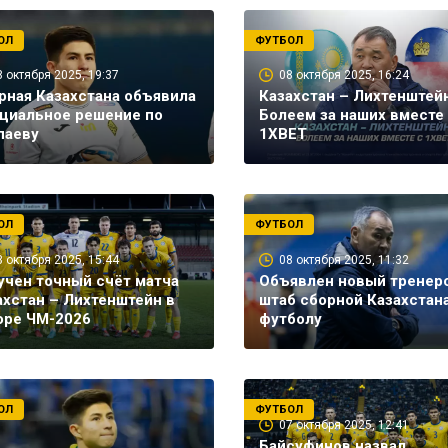
ОЛ
ФУТБОЛ
8 октября 2025, 19:37
08 октября 2025, 16:24
рная Казахстана объявила
Казахстан – Лихтенштейн
циальное решение по
Болеем за наших вместе
паеву
1XBET
ОЛ
ФУТБОЛ
8 октября 2025, 15:44
08 октября 2025, 11:32
учен точный счёт матча
Объявлен новый тренер
ахстан – Лихтенштейн в
штаб сборной Казахстан
оре ЧМ-2026
футболу
ОЛ
ФУТБОЛ
07 октября 2025, 12:41
Байсуфинов назвал