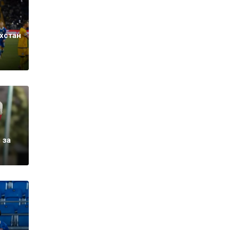
хстан
 за