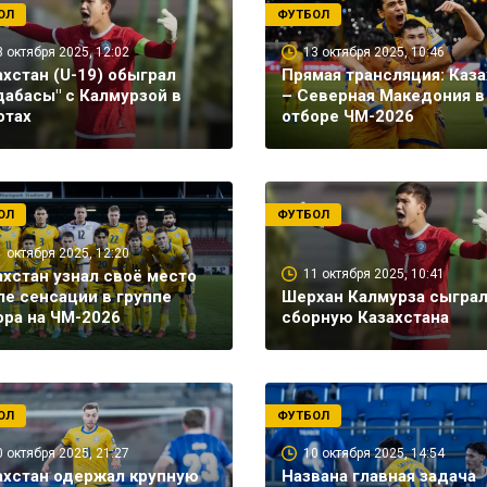
ОЛ
ФУТБОЛ
3 октября 2025, 12:02
13 октября 2025, 10:46
ахстан (U-19) обыграл
Прямая трансляция: Каза
дабасы" с Калмурзой в
– Северная Македония в
отах
отборе ЧМ-2026
ОЛ
ФУТБОЛ
1 октября 2025, 12:20
ахстан узнал своё место
11 октября 2025, 10:41
ле сенсации в группе
Шерхан Калмурза сыграл
ора на ЧМ-2026
сборную Казахстана
ОЛ
ФУТБОЛ
0 октября 2025, 21:27
10 октября 2025, 14:54
ахстан одержал крупную
Названа главная задача