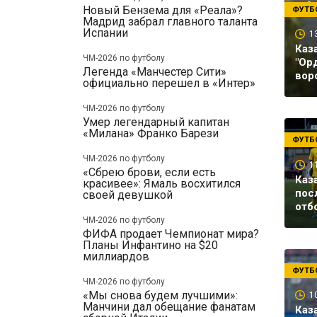
Новый Бензема для «Реала»?
ФУТБ
Мадрид забрал главного таланта
Испании
1
Каз
ЧМ-2026 по футболу
"Ор
Легенда «Манчестер Сити»
вор
официально перешел в «Интер»
ЧМ-2026 по футболу
Умер легендарный капитан
«Милана» Франко Барези
ФУТБ
ЧМ-2026 по футболу
1
«Сбрею брови, если есть
Каз
красивее»: Ямаль восхитился
пос
своей девушкой
отб
ЧМ-2026 по футболу
ФИФА продает Чемпионат мира?
Планы Инфантино на $20
миллиардов
ФУТБ
ЧМ-2026 по футболу
«Мы снова будем лучшими»:
1
Манчини дал обещание фанатам
Каз