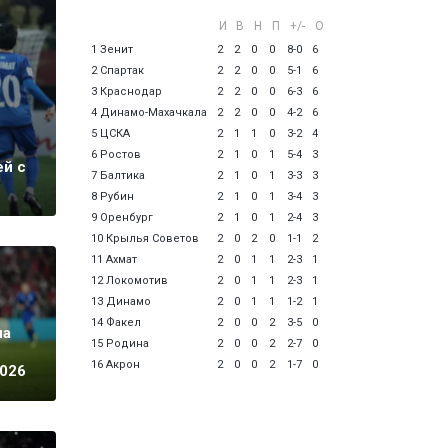
И
В
Н
П
+/-
О
1 Зенит
2
2
0
0
8-0
6
2 Спартак
2
2
0
0
5-1
6
3 Краснодар
2
2
0
0
6-3
6
4 Динамо-Махачкала
2
2
0
0
4-2
6
5 ЦСКА
2
1
1
0
3-2
4
6 Ростов
2
1
0
1
5-4
3
ей с
7 Балтика
2
1
0
1
3-3
3
8 Рубин
2
1
0
1
3-4
3
9 Оренбург
2
1
0
1
2-4
3
10 Крылья Советов
2
0
2
0
1-1
2
11 Ахмат
2
0
1
1
2-3
1
12 Локомотив
2
0
1
1
2-3
1
13 Динамо
2
0
1
1
1-2
1
14 Факел
2
0
0
2
3-5
0
ча
15 Родина
2
0
0
2
2-7
0
16 Акрон
2
0
0
2
1-7
0
2026