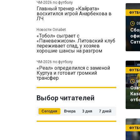
ЧМ-2026 по футболу
Главный тренер «Кайрата»
ФУТБ
восхитился игрой Анарбекова в
ЛЧ
0
Сбо
Новости Oinabet
«Тобол» сыграет с
офи
«Паневежисом». Литовский клуб
Сат
переживает спад, у хозяев
хорошие шансы на разгром
ЧМ-2026 по футболу
«Реал» определился с заменой
ФУТБ
Куртуа и готовит громкий
трансфер
0
Озв
Каз
Выбор читателей
отб
Сегодня
Вчера
3 дня
7 дней
ФУТБ