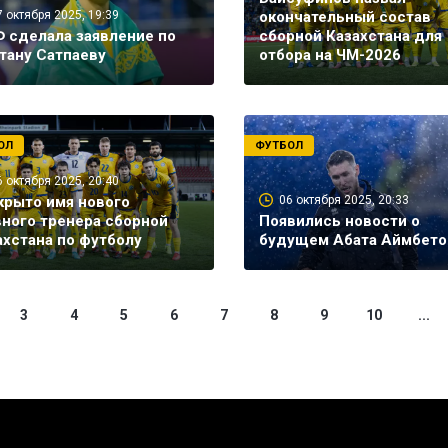
7 октября 2025, 19:39
окончательный состав
 сделала заявление по
сборной Казахстана для
тану Сатпаеву
отбора на ЧМ-2026
ОЛ
ФУТБОЛ
6 октября 2025, 20:40
крыто имя нового
06 октября 2025, 20:33
вного тренера сборной
Появились новости о
ахстана по футболу
будущем Абата Аймбето
3
4
5
6
7
8
9
10
...