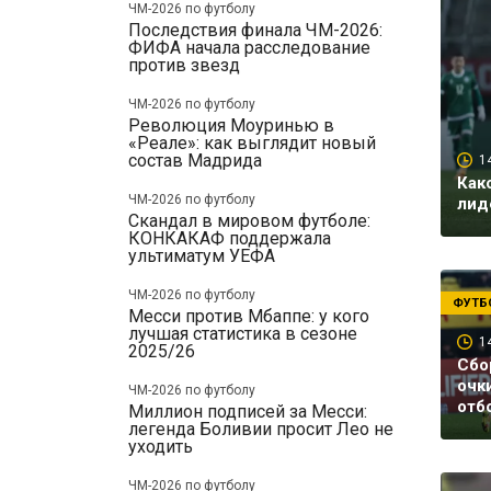
ЧМ-2026 по футболу
Последствия финала ЧМ-2026:
ФИФА начала расследование
против звезд
ЧМ-2026 по футболу
Революция Моуринью в
«Реале»: как выглядит новый
состав Мадрида
1
Как
ЧМ-2026 по футболу
лид
Скандал в мировом футболе:
КОНКАКАФ поддержала
ультиматум УЕФА
ЧМ-2026 по футболу
ФУТБ
Месси против Мбаппе: у кого
лучшая статистика в сезоне
1
2025/26
Сбо
очк
ЧМ-2026 по футболу
отб
Миллион подписей за Месси:
легенда Боливии просит Лео не
уходить
ЧМ-2026 по футболу