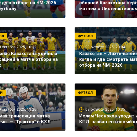
еду в отборе на ЧМ-2026
сборной Казахстана пер
футболу
матчем с Лихтенштейно
ОЛ
ФУТБОЛ
0 октября 2025, 10:32
09 октября 2025, 20:04
рная Казахстана удивила
Казахстан – Лихтенштейн
сацией в матче отбора на
когда и где смотреть ма
о
отбора на ЧМ-2026
ЕЙ
ФУТБОЛ
9 октября 2025, 13:26
09 октября 2025, 10:35
мая трансляция матча
Ислам Чесноков уходит 
рыс" — "Трактор" в КХЛ
КПЛ: назван его новый к