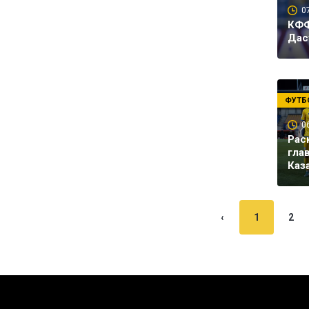
0
КФФ
Дас
ФУТБ
0
Рас
гла
Каз
‹
1
2