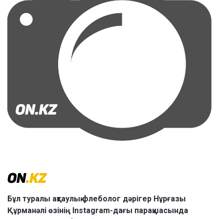
Бұл туралы ақтаулық флеболог дәрігер Нұрғазы
Құрманәлі өзінің Instagram-дағы парақшасында