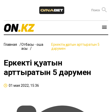
Главная
Отбасы - ошақ
Еркектің қуатын арттыратын 5
қасы
дәрумен
Еркектің қуатын
арттыратын 5 дәрумен
01 мая 2022, 15:36