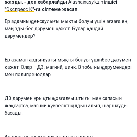
жазды, - деп хабарлайды
Alashainasy.kz
тілшісі
"Экспресс К"
-ға сілтеме жасап.
Ер адамның денсаулығы мықты болуы үшін ағзаға ең
маңызды бес дәрумен қажет. Бұлар қандай
дәрумендер?
Ер азаматтардың қуаты мықты болуы үшінбес дәрумен
қажет. Олар —Д3, магний, цинк, В тобының дәрумендері
мен полипренолдар.
Д3 дәрумен ұрықтың қозғалғыштығы мен сапасын
жақсартса, магний күйзелістің алдын алып, шаршауды
басады.
Ал цинк ер адамның қуатын арттырады.