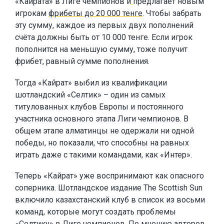
«Кайрата» в Лиге чемпионов и
предлагает новым
игрокам
фрибеты до 20 000 тенге
. Чтобы забрать
эту сумму, каждое из первых двух пополнений
счёта должны быть от 10 000 тенге. Если игрок
пополнится на меньшую сумму, тоже получит
фрибет, равный сумме пополнения.
Тогда «Кайрат» выбил из квалификации
шотландский «Селтик» – один из самых
титулованных клубов Европы и постоянного
участника основного этапа Лиги чемпионов. В
общем этапе алматинцы не одержали ни одной
победы, но показали, что способны на равных
играть даже с такими командами, как «Интер».
Теперь «Кайрат» уже воспринимают как опасного
соперника. Шотландское издание The Scottish Sun
включило казахстанский клуб в список из восьми
команд, которые могут создать проблемы
«Селтику» в Лиге чемпионов. По мнению авторов,