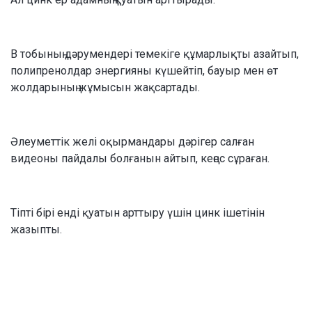
В тобының дәрумендері темекіге құмарлықты азайтып,
полипренолдар энергияны күшейтіп, бауыр мен өт
жолдарының жұмысын жақсартады.
Әлеуметтік желі оқырмандары дәрігер салған
видеоны пайдалы болғанын айтып, кеңес сұраған.
Тіпті бірі енді қуатын арттыру үшін цинк ішетінін
жазыпты.