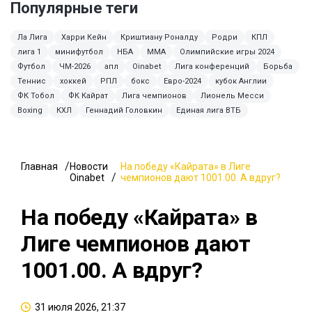
Популярные теги
Ла Лига
Харри Кейн
Криштиану Роналду
Родри
КПЛ
лига 1
минифутбол
НБА
MMA
Олимпийские игры 2024
Футбол
ЧМ-2026
апл
Oinabet
Лига конференций
Борьба
Теннис
хоккей
РПЛ
бокс
Евро-2024
кубок Англии
ФК Тобол
ФК Кайрат
Лига чемпионов
Лионель Месси
Boxing
КХЛ
Геннадий Головкин
Единая лига ВТБ
Главная
Новости
На победу «Кайрата» в Лиге
Oinabet
чемпионов дают 1001.00. А вдруг?
На победу «Кайрата» в
Лиге чемпионов дают
1001.00. А вдруг?
31 июля 2026, 21:37