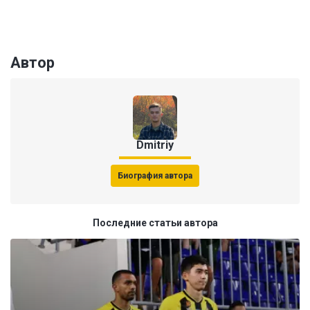
Автор
Dmitriy
Биография автора
Последние статьи автора