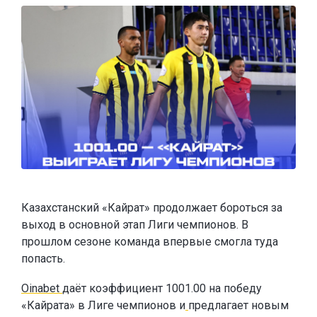
Казахстанский «Кайрат» продолжает бороться за
выход в основной этап Лиги чемпионов. В
прошлом сезоне команда впервые смогла туда
попасть.
Oinabet
даёт коэффициент 1001.00 на победу
«Кайрата» в Лиге чемпионов и
предлагает новым