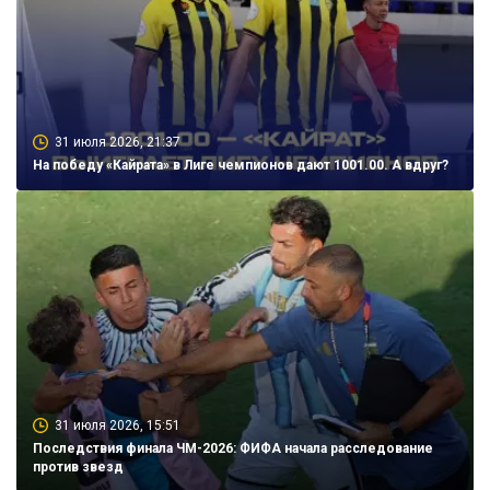
31 июля 2026, 21:37
На победу «Кайрата» в Лиге чемпионов дают 1001.00. А вдруг?
31 июля 2026, 15:51
Последствия финала ЧМ-2026: ФИФА начала расследование
против звезд