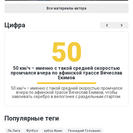
Все материалы автора
Цифра
50
50 км/ч – именно с такой средней скоростью
промчался вчера по афинской трассе Вячеслав
Екимов
50 км/ч – именно с такой средней скоростью промчался
вчера по афинской трассе Вячеслав Екимов, чтобы
завоевать серебро в велогонке с раздельным стартом.
Популярные теги
Ла Лига
Футбол
кубок Азии
Геннадий Головкин