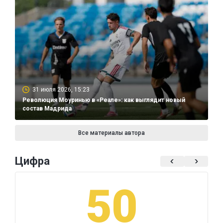
31 июля 2026, 15:23
Революция Моуринью в «Реале»: как выглядит новый
состав Мадрида
Все материалы автора
Цифра
50