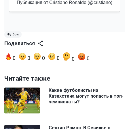
Публикация от Cristiano Ronaldo (@cristiano)
Футбол
Поделиться
0
0
0
0
0
0
Читайте также
Какие футболисты из
Казахстана могут попасть в топ-
чемпионаты?
Серхио Рамос: В Севилье с