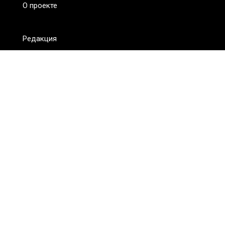
О проекте
Редакция
FAQ
Обратная связь
Для СМИ
Пользовательское соглашение
Для лиц
старше 18 лет