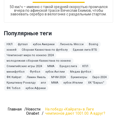
50 км/ч – именно с такой средней скоростью промчался
вчера по афинской трассе Вячеслав Екимов, чтобы
завоевать серебро в велогонке с раздельным стартом.
Популярные теги
НХЛ
футзал
кубок Америки
Лионель Месси
Boxing
хоккей
Сборная Казахстана по футболу
Единая лига ВТБ
Чемпионат мира по хоккею 2024
молодежная сборная Казахстана по хоккею
Олимпийские игры 2024
MMA
Бундеслига
КПЛ
минифутбол
Футбол
кубок Англии
Медиа футбол
ФК Кайрат
Ламин Ямаль
МЧМ-2024
Букмекеры
Евро-2024
Криштиану Роналду
апл
ММА
кубок Италии
ХК "Барыс"
ФК Тобол
кубок Африки
Главная
Новости
На победу «Кайрата» в Лиге
Oinabet
чемпионов дают 1001.00. А вдруг?