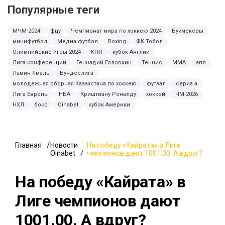
Популярные теги
МЧМ-2024
фцу
Чемпионат мира по хоккею 2024
Букмекеры
минифутбол
Медиа футбол
Boxing
ФК Тобол
Олимпийские игры 2024
КПЛ
кубок Англии
Лига конференций
Геннадий Головкин
Теннис
MMA
апл
Ламин Ямаль
Бундеслига
молодежная сборная Казахстана по хоккею
футзал
сериа а
Лига Европы
НБА
Криштиану Роналду
хоккей
ЧМ-2026
НХЛ
бокс
Oinabet
кубок Америки
Главная
Новости
На победу «Кайрата» в Лиге
Oinabet
чемпионов дают 1001.00. А вдруг?
На победу «Кайрата» в
Лиге чемпионов дают
1001.00. А вдруг?