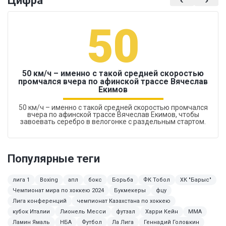
Цифра
50
50 км/ч – именно с такой средней скоростью
промчался вчера по афинской трассе Вячеслав
Екимов
50 км/ч – именно с такой средней скоростью промчался
вчера по афинской трассе Вячеслав Екимов, чтобы
завоевать серебро в велогонке с раздельным стартом.
Популярные теги
лига 1
Boxing
апл
бокс
Борьба
ФК Тобол
ХК "Барыс"
Чемпионат мира по хоккею 2024
Букмекеры
фцу
Лига конференций
чемпионат Казахстана по хоккею
кубок Италии
Лионель Месси
футзал
Харри Кейн
MMA
Ламин Ямаль
НБА
Футбол
Ла Лига
Геннадий Головкин