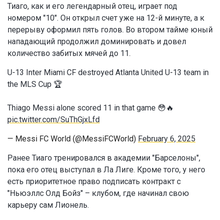
Тиаго, как и его легендарный отец, играет под
номером "10". Он открыл счет уже на 12-й минуте, а к
перерыву оформил пять голов. Во втором тайме юный
нападающий продолжил доминировать и довел
количество забитых мячей до 11.
U-13 Inter Miami CF destroyed Atlanta United U-13 team in
the MLS Cup 🏆
Thiago Messi alone scored 11 in that game 😳🔥
pic.twitter.com/SuThGjxLfd
— Messi FC World (@MessiFCWorld)
February 6, 2025
Ранее Тиаго тренировался в академии "Барселоны",
пока его отец выступал в Ла Лиге. Кроме того, у него
есть приоритетное право подписать контракт с
"Ньюэллс Олд Бойз" – клубом, где начинал свою
карьеру сам Лионель.