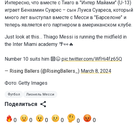
Интересно, что вместе с Тиаго в "Интер Майами" (U-13)
играет Бенхамин Суарес – сын Луиса Суареса, который
много лет выступал вместе с Месси в "Барселоне" и
теперь является его партнером в американском клубе.
Just look at this… Thiago Messi is running the midfield in
the Inter Miami academy 🌴👀🔥
Number 10 suits him 🔟😉
pic.twitter.com/WfHi4fz65Q
— Rising Ballers (@RisingBallers_)
March 8, 2024
Фото: Getty Images
Футбол
Лионель Месси
Поделиться
0
0
0
0
0
0