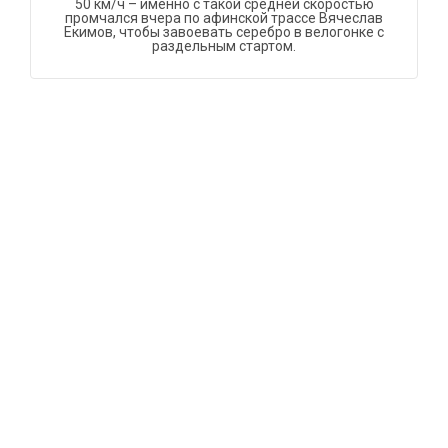
50 км/ч – именно с такой средней скоростью
промчался вчера по афинской трассе Вячеслав
Екимов, чтобы завоевать серебро в велогонке с
раздельным стартом.