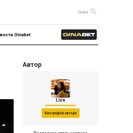
вости Oinabet
Автор
Liza
Биография автора