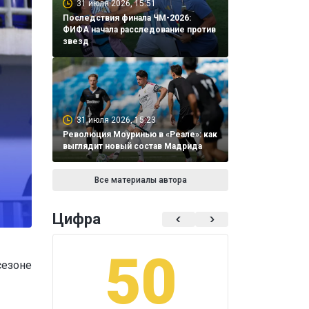
31 июля 2026, 15:51
Последствия финала ЧМ-2026:
ФИФА начала расследование против
звезд
31 июля 2026, 15:23
Революция Моуринью в «Реале»: как
выглядит новый состав Мадрида
Все материалы автора
Цифра
50
1
сезоне