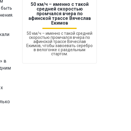
ам
50 км/ч – именно с такой
 быть
средней скоростью
промчался вчера по
нения.
Бокс был узако
афинской трассе Вячеслав
Екимов
50 км/ч – именно с такой средней
жали
скоростью промчался вчера по
афинской трассе Вячеслав
Екимов, чтобы завоевать серебро
в велогонке с раздельным
стартом.
» в
одним
ых
олько