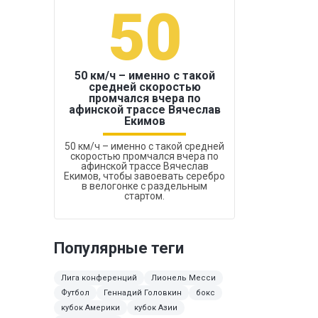
50
1
50 км/ч – именно с такой
средней скоростью
промчался вчера по
Бокс был узако
афинской трассе Вячеслав
Екимов
50 км/ч – именно с такой средней
скоростью промчался вчера по
афинской трассе Вячеслав
Екимов, чтобы завоевать серебро
в велогонке с раздельным
стартом.
Популярные теги
Лига конференций
Лионель Месси
Футбол
Геннадий Головкин
бокс
кубок Америки
кубок Азии