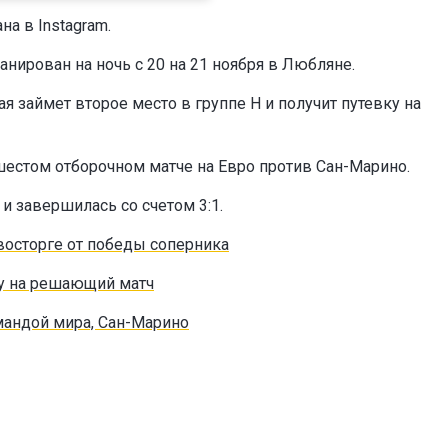
а в Instagram.
нирован на ночь с 20 на 21 ноября в Любляне.
ая займет второе место в группе Н и получит путевку на
шестом отборочном матче на Евро против Сан-Марино.
 и завершилась со счетом 3:1.
 восторге от победы соперника
ну на решающий матч
мандой мира, Сан-Марино