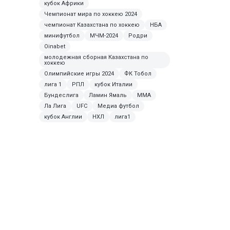
кубок Африки
Чемпионат мира по хоккею 2024
чемпионат Казахстана по хоккею
НБА
минифутбол
МЧМ-2024
Родри
Oinabet
молодежная сборная Казахстана по
хоккею
Олимпийские игры 2024
ФК Тобол
лига 1
РПЛ
кубок Италии
Бундеслига
Ламин Ямаль
MMA
Ла Лига
UFC
Медиа футбол
кубок Англии
НХЛ
лига1