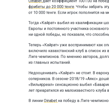
Oinabet
даёт коэффициент 1001.00 на побед
фрибеты до 20 000 тенге
. Чтобы забрать э
от 10 000 тенге. Если игрок пополнится н
Тогда «Кайрат» выбил из квалификации шо
Европы и постоянного участника основног
ни одной победы, но показали, что способн
Теперь «Кайрат» уже воспринимают как опа
включило казахстанский клуб в список из 
Лиге чемпионов. По мнению авторов, долг
из главных испытаний.
Недооценивать «Кайрат» не стоит. В еврок
соперников. В сезоне-2018/19 «Аякс» дошё
«Вильярреал» сенсационно выбил «Баварию
лет превратился из малоизвестного клуба 
В линии
Oinabet
на победу в Лиге чемпион