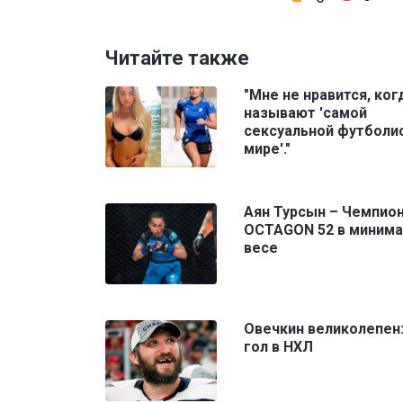
Читайте также
"Мне не нравится, ког
называют 'самой
сексуальной футболи
мире'."
Аян Турсын – Чемпио
OCTAGON 52 в миним
весе
Овечкин великолепен:
гол в НХЛ