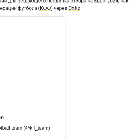
нии для решающего поединка отбора на Евро-2024, как
ерации футбола (
КФФ
) через
On.kz
.
am
tball team (@kff_team)