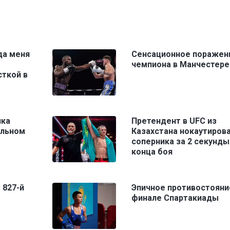
да меня
Сенсационное поражен
чемпиона в Манчестере
сткой в
нка
Претендент в UFC из
альном
Казахстана нокаутиров
соперника за 2 секунды
конца боя
 827-й
Эпичное противостояни
финале Спартакиады