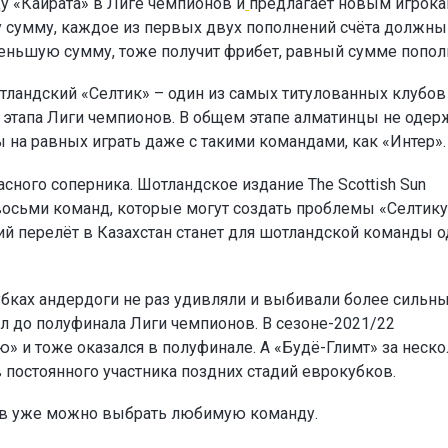
у «Кайрата» в Лиге чемпионов и
предлагает новым игрок
ту сумму, каждое из первых двух пополнений счёта должны
а меньшую сумму, тоже получит фрибет, равный сумме попол
тландский «Селтик» – один из самых титулованных клубов
о этапа Лиги чемпионов. В общем этапе алматинцы не одер
ы на равных играть даже с такими командами, как «Интер».
сного соперника. Шотландское издание The Scottish Sun
восьми команд, которые могут создать проблемы «Селтику
ий перелёт в Казахстан станет для шотландской команды 
убках андердоги не раз удивляли и выбивали более сильн
л до полуфинала Лиги чемпионов. В сезоне-2021/22
» и тоже оказался в полуфинале. А «Будё-Глимт» за неск
в постоянного участника поздних стадий еврокубков.
ов уже можно выбрать любимую команду.