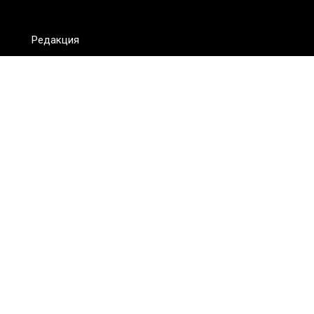
Редакция
FAQ
Обратная связь
Для СМИ
Пользовательское соглашение
Для лиц
старше 18 лет