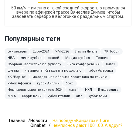
50 км/ч – именно с такой средней скоростью промчался
вчера по афинской трассе Вячеслав Екимов, чтобы
завоевать серебро в велогонке с раздельным стартом.
Популярные теги
Букмекеры
Евро-2024
ЧМ-2026
Ламин Ямаль
ФК Тобол
НБА
минифутбол
хоккей
Медиа футбол
Теннис
Сборная Казахстана по футболу
Лига конференций
лига1
футзал
чемпионат Казахстана по хоккею
кубок Америки
ХК "Барыс"
молодежная сборная Казахстана по хоккею
кубок Африки
кубок Англии
бокс
Чемпионат мира по хоккею 2024
лига 1
НХЛ
Бундеслига
ММА
Харри Кейн
кубок Италии
апл
кубок Азии
Главная
Новости
На победу «Кайрата» в Лиге
Oinabet
чемпионов дают 1001.00. А вдруг?