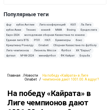
Популярные теги
фцу
кубок Англии
Лига конференций
КХЛ
Ла Лига
кубок Азии
Теннис
хоккей
ММА
Boxing
Бундеслига
Евро-2024
молодежная сборная Казахстана по хоккею
Единая лига ВТБ
РПЛ
НХЛ
Букмекеры
бокс
Криштиану Роналду
Oinabet
Сборная Казахстана по футболу
Лига чемпионов
Лионель Месси
Футбол
ХК "Барыс"
футзал
МЧМ-2024
минифутбол
ФК Кайрат
Борьба
Главная
Новости
На победу «Кайрата» в Лиге
Oinabet
чемпионов дают 1001.00. А вдруг?
На победу «Кайрата» в
Лиге чемпионов дают