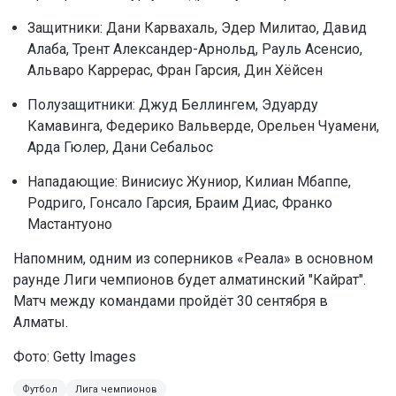
Защитники: Дани Карвахаль, Эдер Милитао, Давид
Алаба, Трент Александер-Арнольд, Рауль Асенсио,
Альваро Каррерас, Фран Гарсия, Дин Хёйсен
Полузащитники: Джуд Беллингем, Эдуарду
Камавинга, Федерико Вальверде, Орельен Чуамени,
Арда Гюлер, Дани Себальос
Нападающие: Винисиус Жуниор, Килиан Мбаппе,
Родриго, Гонсало Гарсия, Браим Диас, Франко
Мастантуоно
Напомним, одним из соперников «Реала» в основном
раунде Лиги чемпионов будет алматинский "Кайрат".
Матч между командами пройдёт 30 сентября в
Алматы.
Фото: Getty Images
Футбол
Лига чемпионов