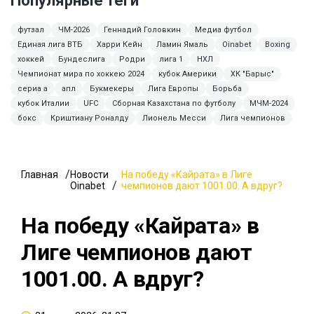
Популярные теги
футзал
ЧМ-2026
Геннадий Головкин
Медиа футбол
Единая лига ВТБ
Харри Кейн
Ламин Ямаль
Oinabet
Boxing
хоккей
Бундеслига
Родри
лига 1
НХЛ
Чемпионат мира по хоккею 2024
кубок Америки
ХК "Барыс"
сериа а
апл
Букмекеры
Лига Европы
Борьба
кубок Италии
UFC
Сборная Казахстана по футболу
МЧМ-2024
бокс
Криштиану Роналду
Лионель Месси
Лига чемпионов
Главная
Новости
На победу «Кайрата» в Лиге
Oinabet
чемпионов дают 1001.00. А вдруг?
На победу «Кайрата» в
Лиге чемпионов дают
1001.00. А вдруг?