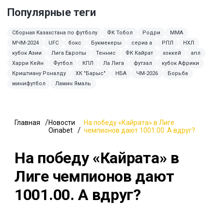
Популярные теги
Сборная Казахстана по футболу
ФК Тобол
Родри
MMA
МЧМ-2024
UFC
бокс
Букмекеры
сериа а
РПЛ
НХЛ
кубок Азии
Лига Европы
Теннис
ФК Кайрат
хоккей
апл
Харри Кейн
Футбол
КПЛ
Ла Лига
футзал
кубок Африки
Криштиану Роналду
ХК "Барыс"
НБА
ЧМ-2026
Борьба
минифутбол
Ламин Ямаль
Главная
Новости
На победу «Кайрата» в Лиге
Oinabet
чемпионов дают 1001.00. А вдруг?
На победу «Кайрата» в
Лиге чемпионов дают
1001.00. А вдруг?