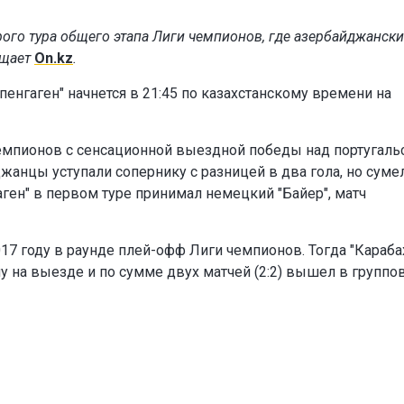
орого тура общего этапа Лиги чемпионов, где азербайджанск
бщает
On.kz
.
пенгаген" начнется в 21:45 по казахстанскому времени на
чемпионов с сенсационной выездной победы над португаль
джанцы уступали сопернику с разницей в два гола, но суме
ген" в первом туре принимал немецкий "Байер", матч
17 году в раунде плей-офф Лиги чемпионов. Тогда "Караба
 на выезде и по сумме двух матчей (2:2) вышел в группо