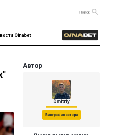
вости Oinabet
Автор
х"
Dmitriy
Биография автора