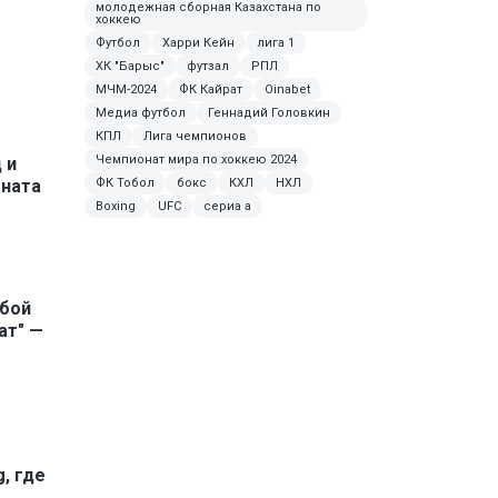
молодежная сборная Казахстана по
хоккею
Футбол
Харри Кейн
лига 1
ХК "Барыс"
футзал
РПЛ
МЧМ-2024
ФК Кайрат
Oinabet
Медиа футбол
Геннадий Головкин
КПЛ
Лига чемпионов
Чемпионат мира по хоккею 2024
 и
ната
ФК Тобол
бокс
КХЛ
НХЛ
Boxing
UFC
сериа а
сбой
ат" —
, где