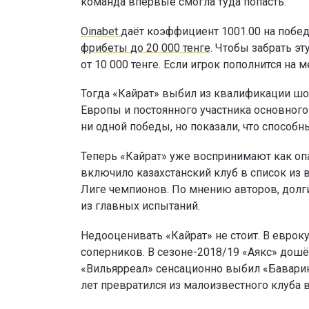
команда впервые смогла туда попасть.
Oinabet
даёт коэффициент 1001.00 на побед
фрибеты до 20 000 тенге
. Чтобы забрать э
от 10 000 тенге. Если игрок пополнится н
Тогда «Кайрат» выбил из квалификации шо
Европы и постоянного участника основног
ни одной победы, но показали, что способн
Теперь «Кайрат» уже воспринимают как опа
включило казахстанский клуб в список из 
Лиге чемпионов. По мнению авторов, долг
из главных испытаний.
Недооценивать «Кайрат» не стоит. В еврок
соперников. В сезоне-2018/19 «Аякс» дошё
«Вильярреал» сенсационно выбил «Баварию
лет превратился из малоизвестного клуба 