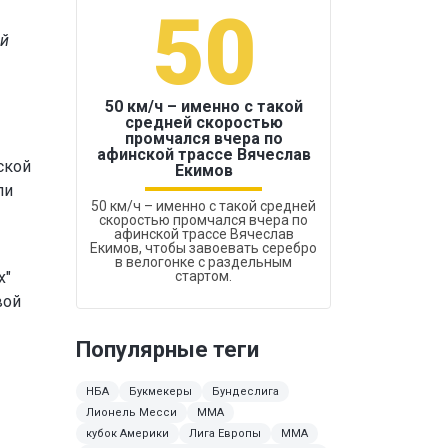
50
1
ий
50 км/ч – именно с такой
средней скоростью
промчался вчера по
Бокс был узако
афинской трассе Вячеслав
ской
Екимов
ли
50 км/ч – именно с такой средней
скоростью промчался вчера по
афинской трассе Вячеслав
Екимов, чтобы завоевать серебро
в велогонке с раздельным
х"
стартом.
вой
Популярные теги
НБА
Букмекеры
Бундеслига
Лионель Месси
ММА
кубок Америки
Лига Европы
MMA