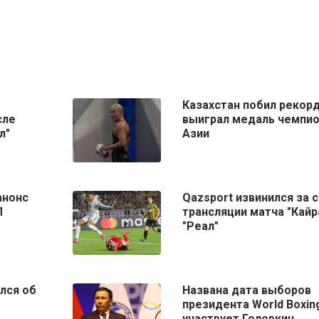
Казахстан побил рекорд
сле
выиграл медаль чемпио
л"
Азии
анонс
Qazsport извинился за 
Л
трансляции матча "Кайр
"Реал"
лся об
Названа дата выборов
президента World Boxing
участвует Головкин