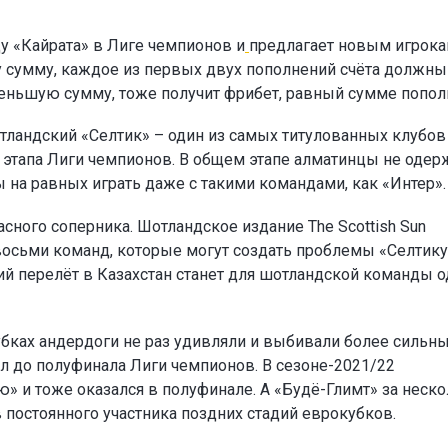
у «Кайрата» в Лиге чемпионов и
предлагает новым игрок
ту сумму, каждое из первых двух пополнений счёта должны
а меньшую сумму, тоже получит фрибет, равный сумме попол
тландский «Селтик» – один из самых титулованных клубов
о этапа Лиги чемпионов. В общем этапе алматинцы не одер
ы на равных играть даже с такими командами, как «Интер».
сного соперника. Шотландское издание The Scottish Sun
восьми команд, которые могут создать проблемы «Селтику
ий перелёт в Казахстан станет для шотландской команды 
убках андердоги не раз удивляли и выбивали более сильн
л до полуфинала Лиги чемпионов. В сезоне-2021/22
» и тоже оказался в полуфинале. А «Будё-Глимт» за неск
в постоянного участника поздних стадий еврокубков.