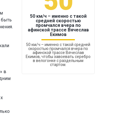
50
1
ам
50 км/ч – именно с такой
 быть
средней скоростью
промчался вчера по
нения.
Бокс был узако
афинской трассе Вячеслав
Екимов
50 км/ч – именно с такой средней
жали
скоростью промчался вчера по
афинской трассе Вячеслав
Екимов, чтобы завоевать серебро
в велогонке с раздельным
стартом.
» в
одним
ых
олько