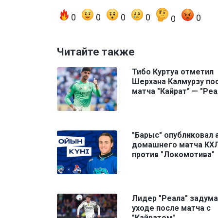
0
0
0
0
0
0
Читайте также
Тибо Куртуа отметил
Шерхана Калмурзу по
матча "Кайрат" — "Реа
"Барыс" опубликовал 
домашнего матча КХ
против "Локомотива"
Лидер "Реала" задума
уходе после матча с
"Кайратом"