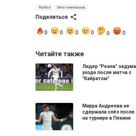
Футбол
Лига чемпионов
Поделиться
0
0
0
0
0
0
Читайте также
Лидер "Реала" задума
уходе после матча с
"Кайратом"
Мирра Андреева не
сдержала слёз после
на турнире в Пекине