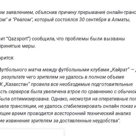
ным заявлением, объяснив причину прерывания онлайн-тран
м" и "Реалом", который состоялся 30 сентября в Алматы,
одит "Qazsport") сообщила, что проблемы были вызваны
принятые меры.
рится:
футбольного матча между футбольными клубами „Кайрат“ — 
 результате чего зрителям не удалось в полном объеме
К „Казахстан“ провела все необходимые подготовительные
ость серверов была увеличена втрое по сравнению с обычно
 была оптимизирована. Однако, несмотря на оперативные п
ала трансляции, не удалось стабилизировать онлайн показ и
оящее время проводится всесторонний технический анализ
ие извинения зрителям за доставленные неудобства".