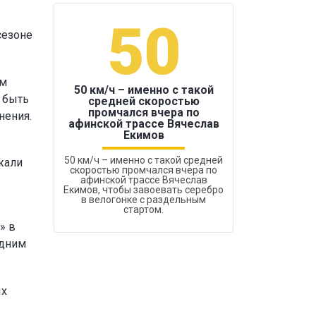
50
1
сезоне
ам
50 км/ч – именно с такой
 быть
средней скоростью
промчался вчера по
нения.
Бокс был узако
афинской трассе Вячеслав
Екимов
50 км/ч – именно с такой средней
жали
скоростью промчался вчера по
афинской трассе Вячеслав
Екимов, чтобы завоевать серебро
в велогонке с раздельным
стартом.
» в
одним
ых