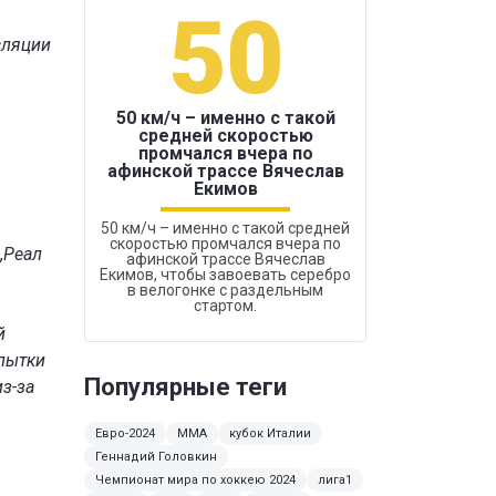
50
1
сляции
50 км/ч – именно с такой
средней скоростью
промчался вчера по
Бокс был узако
афинской трассе Вячеслав
Екимов
50 км/ч – именно с такой средней
скоростью промчался вчера по
„Реал
афинской трассе Вячеслав
Екимов, чтобы завоевать серебро
в велогонке с раздельным
стартом.
й
опытки
Популярные теги
з-за
Евро-2024
MMA
кубок Италии
Геннадий Головкин
Чемпионат мира по хоккею 2024
лига1