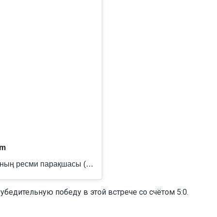
am
Публикация от «QAZSPORT» телеарнасының ресми парақшасы (@qazsport_official)
убедительную победу в этой встрече со счётом 5:0.