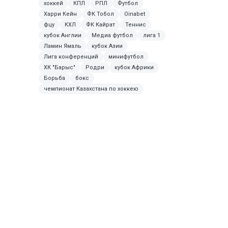
хоккей
КПЛ
РПЛ
Футбол
Харри Кейн
ФК Тобол
Oinabet
фцу
КХЛ
ФК Кайрат
Теннис
кубок Англии
Медиа футбол
лига 1
Ламин Ямаль
кубок Азии
Лига конференций
минифутбол
ХК "Барыс"
Родри
кубок Африки
Борьба
бокс
чемпионат Казахстана по хоккею