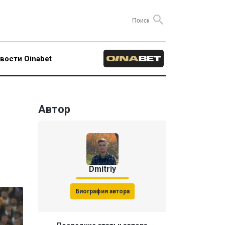
вости Oinabet
Автор
Dmitriy
Биография автора