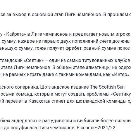
ся за выход в основной этап Лиги чемпионов. В прошлом 
у «Кайрата» в Лиге чемпионов и
предлагает новым игрок
ту сумму, каждое из первых двух пополнений счёта должны
а меньшую сумму, тоже получит фрибет, равный сумме попол
тландский «Селтик» – один из самых титулованных клубов
о этапа Лиги чемпионов. В общем этапе алматинцы не одер
ы на равных играть даже с такими командами, как «Интер».
сного соперника. Шотландское издание The Scottish Sun
восьми команд, которые могут создать проблемы «Селтику
ий перелёт в Казахстан станет для шотландской команды 
убках андердоги не раз удивляли и выбивали более сильн
л до полуфинала Лиги чемпионов. В сезоне-2021/22