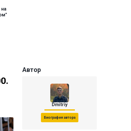
 на
ом"
Автор
0.
Dmitriy
Биография автора