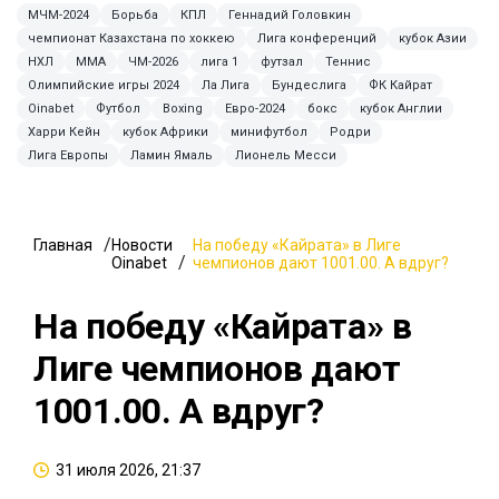
МЧМ-2024
Борьба
КПЛ
Геннадий Головкин
чемпионат Казахстана по хоккею
Лига конференций
кубок Азии
НХЛ
MMA
ЧМ-2026
лига 1
футзал
Теннис
Олимпийские игры 2024
Ла Лига
Бундеслига
ФК Кайрат
Oinabet
Футбол
Boxing
Евро-2024
бокс
кубок Англии
Харри Кейн
кубок Африки
минифутбол
Родри
Лига Европы
Ламин Ямаль
Лионель Месси
Главная
Новости
На победу «Кайрата» в Лиге
Oinabet
чемпионов дают 1001.00. А вдруг?
На победу «Кайрата» в
Лиге чемпионов дают
1001.00. А вдруг?
31 июля 2026, 21:37