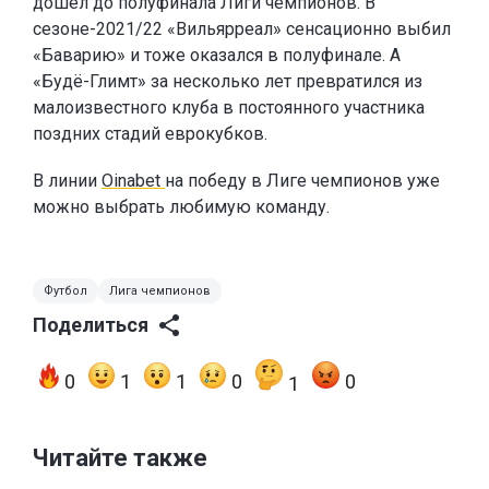
дошёл до полуфинала Лиги чемпионов. В
сезоне-2021/22 «Вильярреал» сенсационно выбил
«Баварию» и тоже оказался в полуфинале. А
«Будё-Глимт» за несколько лет превратился из
малоизвестного клуба в постоянного участника
поздних стадий еврокубков.
В линии
Oinabet
на победу в Лиге чемпионов уже
можно выбрать любимую команду.
Футбол
Лига чемпионов
Поделиться
0
1
1
0
0
1
Читайте также