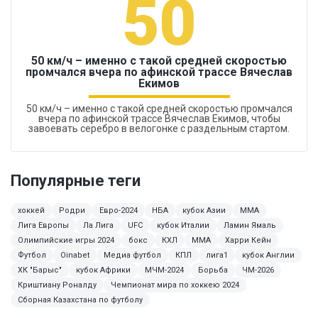
50
50 км/ч – именно с такой средней скоростью
промчался вчера по афинской трассе Вячеслав
Екимов
50 км/ч – именно с такой средней скоростью промчался
вчера по афинской трассе Вячеслав Екимов, чтобы
завоевать серебро в велогонке с раздельным стартом.
Популярные теги
хоккей
Родри
Евро-2024
НБА
кубок Азии
ММА
Лига Европы
Ла Лига
UFC
кубок Италии
Ламин Ямаль
Олимпийские игры 2024
бокс
КХЛ
MMA
Харри Кейн
Футбол
Oinabet
Медиа футбол
КПЛ
лига1
кубок Англии
ХК "Барыс"
кубок Африки
МЧМ-2024
Борьба
ЧМ-2026
Криштиану Роналду
Чемпионат мира по хоккею 2024
Сборная Казахстана по футболу