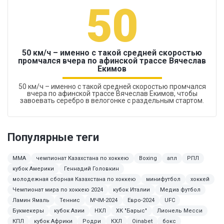
50
50 км/ч – именно с такой средней скоростью
промчался вчера по афинской трассе Вячеслав
Екимов
50 км/ч – именно с такой средней скоростью промчался
вчера по афинской трассе Вячеслав Екимов, чтобы
завоевать серебро в велогонке с раздельным стартом.
Популярные теги
ММА
чемпионат Казахстана по хоккею
Boxing
апл
РПЛ
кубок Америки
Геннадий Головкин
молодежная сборная Казахстана по хоккею
минифутбол
хоккей
Чемпионат мира по хоккею 2024
кубок Италии
Медиа футбол
Ламин Ямаль
Теннис
МЧМ-2024
Евро-2024
UFC
Букмекеры
кубок Азии
НХЛ
ХК "Барыс"
Лионель Месси
КПЛ
кубок Африки
Родри
КХЛ
Oinabet
бокс