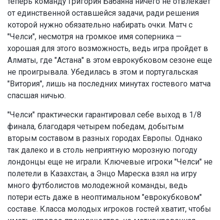
теперь команду Григория Бабаяна ничего не отвлекает
от единственной оставшейся задачи, ради решения
которой нужно обязательно набирать очки. Матч с
"Челси", несмотря на громкое имя соперника —
хорошая для этого возможность, ведь игра пройдет в
Алматы, где "Астана" в этом еврокубковом сезоне еще
не проигрывала. Убедилась в этом и португальская
"Витория", лишь на последних минутах гостевого матча
спасшая ничью.
"Челси" практически гарантировал себе выход в 1/8
финала, благодаря четырем победам, добытым
вторым составом в разных городах Европы. Однако
так далеко и в столь неприятную морозную погоду
лондонцы еще не играли. Ключевые игроки "Челси" не
полетели в Казахстан, а Энцо Мареска взял на игру
много футболистов молодежной команды, ведь
потери есть даже в неоптимальном "еврокубковом"
составе. Класса молодых игроков гостей хватит, чтобы