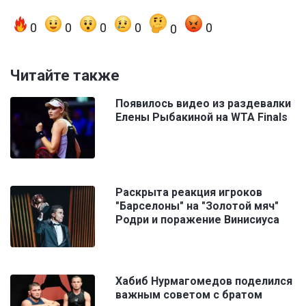
0
0
0
0
0
0
Читайте также
Появилось видео из раздевалки
Елены Рыбакиной на WTA Finals
Раскрыта реакция игроков
"Барселоны" на "Золотой мяч"
Родри и поражение Винисиуса
Хабиб Нурмагомедов поделился
важным советом с братом