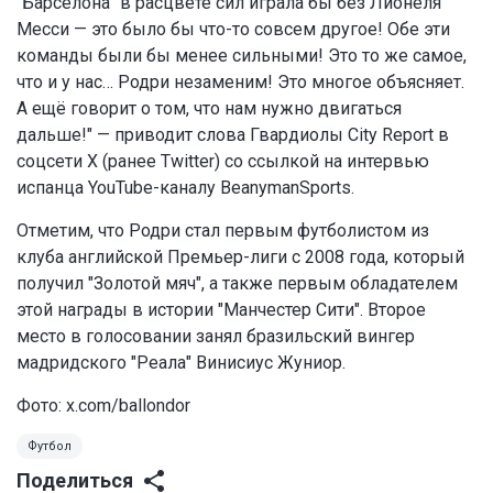
"Барселона" в расцвете сил играла бы без Лионеля
Месси — это было бы что-то совсем другое! Обе эти
команды были бы менее сильными! Это то же самое,
что и у нас… Родри незаменим! Это многое объясняет.
А ещё говорит о том, что нам нужно двигаться
дальше!" — приводит слова Гвардиолы City Report в
соцсети Х (ранее Twitter) со ссылкой на интервью
испанца YouTube-каналу BeanymanSports.
Отметим, что Родри стал первым футболистом из
клуба английской Премьер-лиги с 2008 года, который
получил "Золотой мяч", а также первым обладателем
этой награды в истории "Манчестер Сити". Второе
место в голосовании занял бразильский вингер
мадридского "Реала" Винисиус Жуниор.
Фото:
x.com/ballondor
Футбол
Поделиться