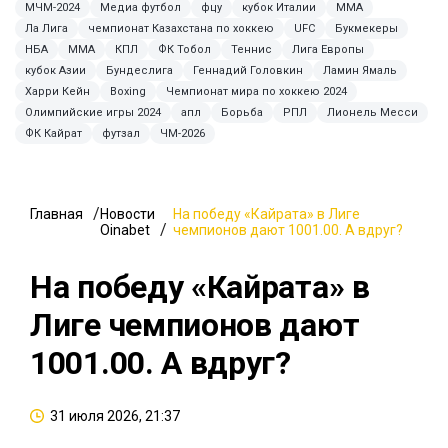
МЧМ-2024
Медиа футбол
фцу
кубок Италии
ММА
Ла Лига
чемпионат Казахстана по хоккею
UFC
Букмекеры
НБА
MMA
КПЛ
ФК Тобол
Теннис
Лига Европы
кубок Азии
Бундеслига
Геннадий Головкин
Ламин Ямаль
Харри Кейн
Boxing
Чемпионат мира по хоккею 2024
Олимпийские игры 2024
апл
Борьба
РПЛ
Лионель Месси
ФК Кайрат
футзал
ЧМ-2026
Главная
Новости
На победу «Кайрата» в Лиге
Oinabet
чемпионов дают 1001.00. А вдруг?
На победу «Кайрата» в
Лиге чемпионов дают
1001.00. А вдруг?
31 июля 2026, 21:37