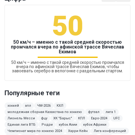
50
50 км/ч – именно с такой средней скоростью
промчался вчера по афинской трассе Вячеслав
Екимов
50 км/ч – именно с такой средней скоростью промчался
вчера по афинской трассе Вячеслав Екимов, чтобы
завоевать серебро в велогонке с раздельным стартом.
Популярные теги
хоккей
апл
ЧМ-2026
КХЛ
молодежная сборная Казахстана по хоккею
футзал
лига 1
Лионель Месси
фцу
ХК "Барыс"
КПЛ
Евро-2024
UFC
Единая лига ВТБ
Родри
кубок Азии
кубок Африки
Чемпионат мира по хоккею 2024
Харри Кейн
Лига конференций