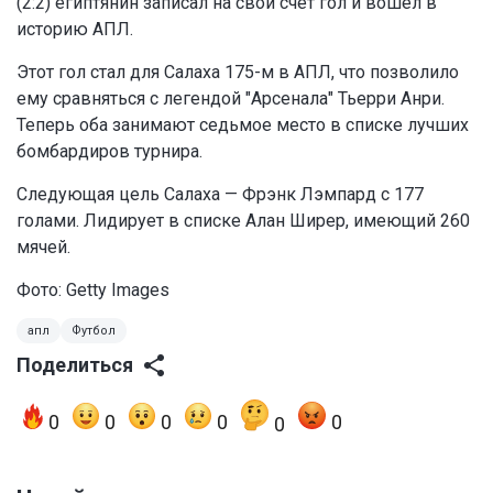
(2:2) египтянин записал на свой счёт гол и вошёл в
историю АПЛ.
Этот гол стал для Салаха 175-м в АПЛ, что позволило
ему сравняться с легендой "Арсенала" Тьерри Анри.
Теперь оба занимают седьмое место в списке лучших
бомбардиров турнира.
Следующая цель Салаха — Фрэнк Лэмпард с 177
голами. Лидирует в списке Алан Ширер, имеющий 260
мячей.
Фото: Getty Images
апл
Футбол
Поделиться
0
0
0
0
0
0