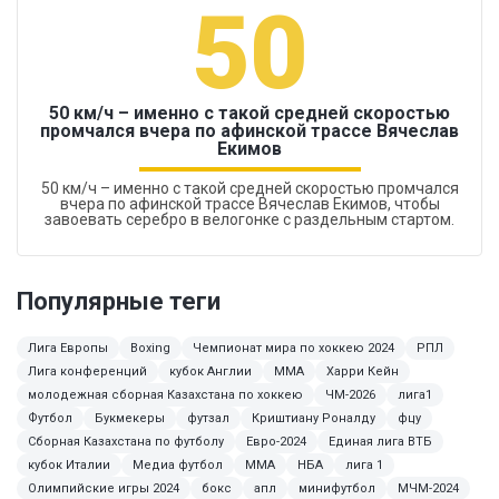
50
50 км/ч – именно с такой средней скоростью
промчался вчера по афинской трассе Вячеслав
Екимов
50 км/ч – именно с такой средней скоростью промчался
вчера по афинской трассе Вячеслав Екимов, чтобы
завоевать серебро в велогонке с раздельным стартом.
Популярные теги
Лига Европы
Boxing
Чемпионат мира по хоккею 2024
РПЛ
Лига конференций
кубок Англии
ММА
Харри Кейн
молодежная сборная Казахстана по хоккею
ЧМ-2026
лига1
Футбол
Букмекеры
футзал
Криштиану Роналду
фцу
Сборная Казахстана по футболу
Евро-2024
Единая лига ВТБ
кубок Италии
Медиа футбол
MMA
НБА
лига 1
Олимпийские игры 2024
бокс
апл
минифутбол
МЧМ-2024