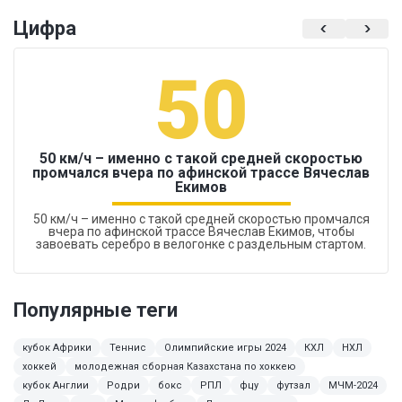
Цифра
50
50 км/ч – именно с такой средней скоростью
промчался вчера по афинской трассе Вячеслав
Екимов
50 км/ч – именно с такой средней скоростью промчался
вчера по афинской трассе Вячеслав Екимов, чтобы
завоевать серебро в велогонке с раздельным стартом.
Популярные теги
кубок Африки
Теннис
Олимпийские игры 2024
КХЛ
НХЛ
хоккей
молодежная сборная Казахстана по хоккею
кубок Англии
Родри
бокс
РПЛ
фцу
футзал
МЧМ-2024