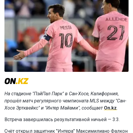
На стадионе "ПэйПал Парк" в Сан-Хосе, Калифорния,
прошёл матч регулярного чемпионата MLS между "Сан-
Хосе Эртквейкс" и "Интер Майами", сообщает
On.kz
.
Встреча завершилась результативной ничьей — 3:3.
Счёт открыл защитник "Интера" Максимилиано Фалкон