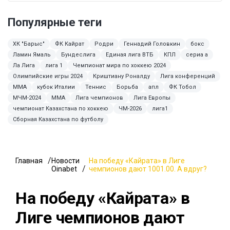
Популярные теги
ХК "Барыс"
ФК Кайрат
Родри
Геннадий Головкин
бокс
Ламин Ямаль
Бундеслига
Единая лига ВТБ
КПЛ
сериа а
Ла Лига
лига 1
Чемпионат мира по хоккею 2024
Олимпийские игры 2024
Криштиану Роналду
Лига конференций
MMA
кубок Италии
Теннис
Борьба
апл
ФК Тобол
МЧМ-2024
ММА
Лига чемпионов
Лига Европы
чемпионат Казахстана по хоккею
ЧМ-2026
лига1
Сборная Казахстана по футболу
Главная
Новости
На победу «Кайрата» в Лиге
Oinabet
чемпионов дают 1001.00. А вдруг?
На победу «Кайрата» в
Лиге чемпионов дают