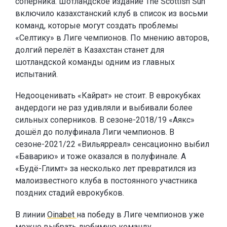
соперника. Шотландское издание The Scottish Sun
включило казахстанский клуб в список из восьми
команд, которые могут создать проблемы
«Селтику» в Лиге чемпионов. По мнению авторов,
долгий перелёт в Казахстан станет для
шотландской команды одним из главных
испытаний.
Недооценивать «Кайрат» не стоит. В еврокубках
андердоги не раз удивляли и выбивали более
сильных соперников. В сезоне-2018/19 «Аякс»
дошёл до полуфинала Лиги чемпионов. В
сезоне-2021/22 «Вильярреал» сенсационно выбил
«Баварию» и тоже оказался в полуфинале. А
«Будё-Глимт» за несколько лет превратился из
малоизвестного клуба в постоянного участника
поздних стадий еврокубков.
В линии
Oinabet
на победу в Лиге чемпионов уже
можно выбрать любимую команду.