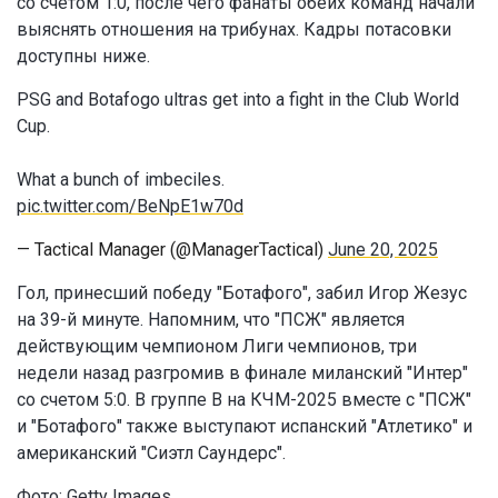
со счетом 1:0, после чего фанаты обеих команд начали
выяснять отношения на трибунах. Кадры потасовки
доступны ниже.
PSG and Botafogo ultras get into a fight in the Club World
Cup.
What a bunch of imbeciles.
pic.twitter.com/BeNpE1w70d
— Tactical Manager (@ManagerTactical)
June 20, 2025
Гол, принесший победу "Ботафого", забил Игор Жезус
на 39-й минуте. Напомним, что "ПСЖ" является
действующим чемпионом Лиги чемпионов, три
недели назад разгромив в финале миланский "Интер"
со счетом 5:0. В группе B на КЧМ-2025 вместе с "ПСЖ"
и "Ботафого" также выступают испанский "Атлетико" и
американский "Сиэтл Саундерс".
Фото: Getty Images