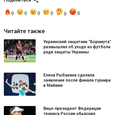
0
0
0
0
0
0
Читайте также
Украинский защитник "Борнмута"
размышлял об уходе из футбола
ради защиты Украины
Елена Рыбакина сделала
заявление после финала турнира
в Майами
Вице-президент Федерации
тенниса России обьяснил