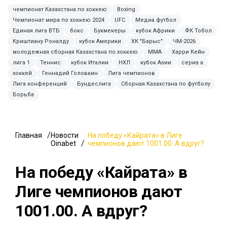
чемпионат Казахстана по хоккею
Boxing
Чемпионат мира по хоккею 2024
UFC
Медиа футбол
Единая лига ВТБ
бокс
Букмекеры
кубок Африки
ФК Тобол
Криштиану Роналду
кубок Америки
ХК "Барыс"
ЧМ-2026
молодежная сборная Казахстана по хоккею
ММА
Харри Кейн
лига 1
Теннис
кубок Италии
НХЛ
кубок Азии
сериа а
хоккей
Геннадий Головкин
Лига чемпионов
Лига конференций
Бундеслига
Сборная Казахстана по футболу
Борьба
Главная
Новости
На победу «Кайрата» в Лиге
Oinabet
чемпионов дают 1001.00. А вдруг?
На победу «Кайрата» в
Лиге чемпионов дают
1001.00. А вдруг?