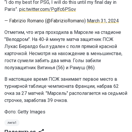
“I do my best for PSG, I will do this until my final day in
Paris”.
pic.twitter.com/Pglfc6PSov
— Fabrizio Romano (@FabrizioRomano)
March 31, 2024
Отметим, что игра проходила в Марселе на стадионе
"Велодром". На 40-й минуте матча защитник ПСЖ
Лукас Бералдо был удален с поля прямой красной
карточкой. Несмотря на нахождение в меньшинстве,
гости сумели забить два мяча. Голы забили
полузащитник Витинья (56) и Рамуш (86).
В настоящее время ПСЖ занимает первое место в
турнирной таблице чемпионата Франции, набрав 62
очка за 27 матчей. "Марсель" располагается на седьмой
строчке, заработав 39 очков.
Фото: Getty Images
лига1
Поделиться