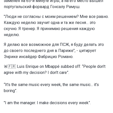
заменен на 65-й минуте игры, а на его место вышел
португальский форвард Гонсалу Рамуш.
"Люди не согласны с моим решением? Мне все равно.
Каждую неделю звучит одна и та же песня… это
скучно. Я тренер. Я принимаю решения каждую
неделю.
Я делаю все возможное для ПСЖ, я буду делать это
до своего последнего дня в Париже", - цитирует
Энрике инсайдер Фабрицио Романо.
🚨🇫🇷 Luis Enrique on Mbappé subbed off: “People don't
agree with my decision? I don't care”.
“It's the same music every week, the same music... it's
boring”.
"I am the manager. I make decisions every week”.